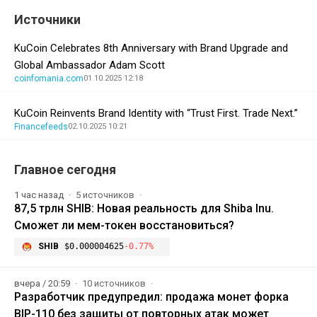
Источники
KuCoin Celebrates 8th Anniversary with Brand Upgrade and
Global Ambassador Adam Scott
coinfomania.com
01.10.2025 12:18
KuCoin Reinvents Brand Identity with “Trust First. Trade Next.”
Financefeeds
02.10.2025 10:21
Главное сегодня
1 час назад
5 источников
87,5 трлн SHIB: Новая реальность для Shiba Inu.
Сможет ли мем-токен восстановиться?
SHIB
$0.000004625
-0.77%
вчера / 20:59
10 источников
Разработчик предупредил: продажа монет форка
BIP-110 без защиты от повторных атак может