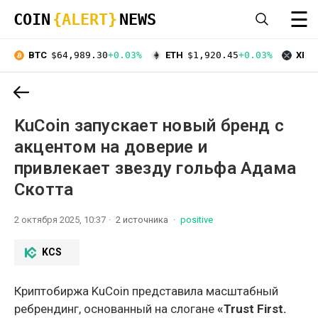
☰
COIN
{ALERT}
NEWS
BTC
$64,989.30
+0.03%
ETH
$1,920.45
+0.03%
XRP
KuCoin запускает новый бренд с
акцентом на доверие и
привлекает звезду гольфа Адама
Скотта
2 октября 2025, 10:37
2 источника
positive
KCS
Криптобиржа KuCoin представила масштабный
ребрендинг, основанный на слогане
«Trust First.