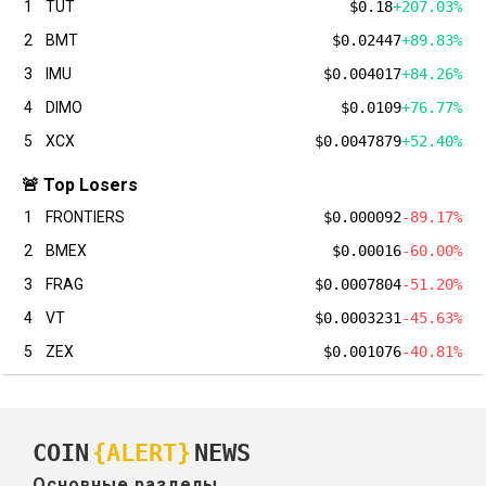
1
TUT
$0.18
+207.03%
2
BMT
$0.02447
+89.83%
3
IMU
$0.004017
+84.26%
4
DIMO
$0.0109
+76.77%
5
XCX
$0.0047879
+52.40%
🚨 Top Losers
1
FRONTIERS
$0.000092
-89.17%
2
BMEX
$0.00016
-60.00%
3
FRAG
$0.0007804
-51.20%
4
VT
$0.0003231
-45.63%
5
ZEX
$0.001076
-40.81%
COIN
{ALERT}
NEWS
Основные разделы