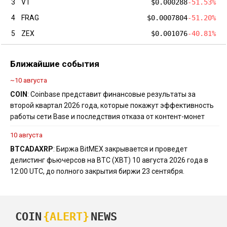
3
VT
$0.000288
-51.53%
4
FRAG
$0.0007804
-51.20%
5
ZEX
$0.001076
-40.81%
Ближайшие события
~10 августа
COIN
: Coinbase представит финансовые результаты за
второй квартал 2026 года, которые покажут эффективность
работы сети Base и последствия отказа от контент-монет
10 августа
BTC
ADA
XRP
: Биржа BitMEX закрывается и проведет
делистинг фьючерсов на BTC (XBT) 10 августа 2026 года в
12:00 UTC, до полного закрытия биржи 23 сентября.
COIN
{ALERT}
NEWS