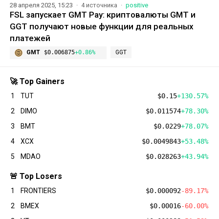
28 апреля 2025, 15:23
4 источника
positive
FSL запускает GMT Pay: криптовалюты GMT и
GGT получают новые функции для реальных
платежей
GMT
$0.006875
+0.86%
GGT
🚀 Top Gainers
1
TUT
$0.15
+130.57%
2
DIMO
$0.011574
+78.30%
3
BMT
$0.0229
+78.07%
4
XCX
$0.0049843
+53.48%
5
MDAO
$0.028263
+43.94%
🚨 Top Losers
1
FRONTIERS
$0.000092
-89.17%
2
BMEX
$0.00016
-60.00%