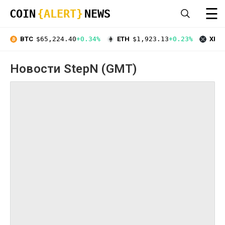
☰
COIN
{ALERT}
NEWS
BTC
$65,224.40
+0.34%
ETH
$1,923.13
+0.23%
XRP
Новости StepN (GMT)