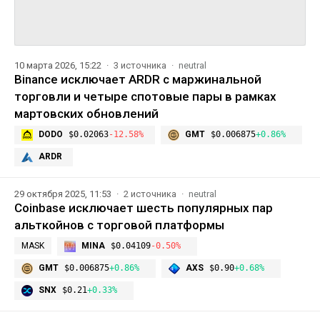
10 марта 2026, 15:22
3 источника
neutral
Binance исключает ARDR с маржинальной
торговли и четыре спотовые пары в рамках
мартовских обновлений
DODO
$0.02063
-12.58%
GMT
$0.006875
+0.86%
ARDR
29 октября 2025, 11:53
2 источника
neutral
Coinbase исключает шесть популярных пар
альткойнов с торговой платформы
MASK
MINA
$0.04109
-0.50%
GMT
$0.006875
+0.86%
AXS
$0.90
+0.68%
SNX
$0.21
+0.33%