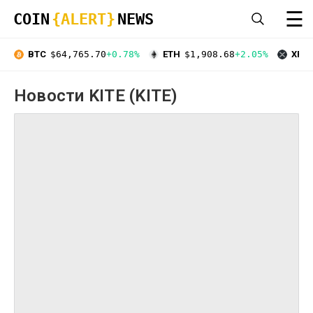
☰
COIN
{ALERT}
NEWS
BTC
$64,765.70
+0.78%
ETH
$1,908.68
+2.05%
XRP
Новости KITE (KITE)