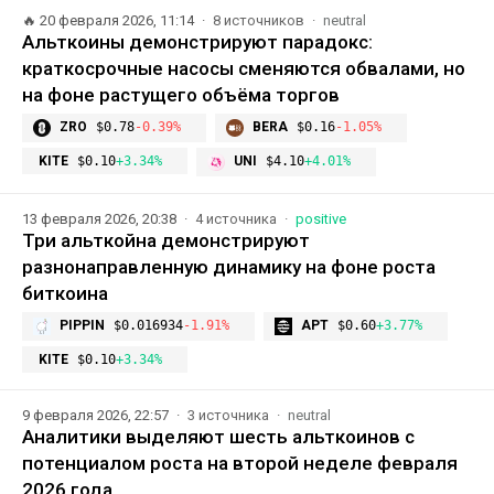
🔥
20 февраля 2026, 11:14
8 источников
neutral
Альткоины демонстрируют парадокс:
краткосрочные насосы сменяются обвалами, но
на фоне растущего объёма торгов
ZRO
$0.78
-0.39%
BERA
$0.16
-1.05%
KITE
$0.10
+3.34%
UNI
$4.10
+4.01%
13 февраля 2026, 20:38
4 источника
positive
Три альткойна демонстрируют
разнонаправленную динамику на фоне роста
биткоина
PIPPIN
$0.016934
-1.91%
APT
$0.60
+3.77%
KITE
$0.10
+3.34%
9 февраля 2026, 22:57
3 источника
neutral
Аналитики выделяют шесть альткоинов с
потенциалом роста на второй неделе февраля
2026 года