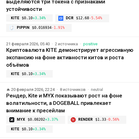
выделяются три токена с признаками
устойчивости
KITE
$0.10
+3.34%
DCR
$12.68
-5.54%
PIPPIN
$0.016934
-1.91%
21 февраля 2026, 05:40
2 источника
positive
Криптовалюта KITE демонстрирует агрессивную
экспансию на фоне активности китов и роста
объёмов
KITE
$0.10
+3.34%
🔥
20 февраля 2026, 22:24
8 источников
neutral
Рендер, Kite и MYX показывают рост на фоне
волатильности, а DOGEBALL привлекает
внимание к пресейлам
MYX
$0.08202
+3.37%
RENDER
$1.33
-0.56%
KITE
$0.10
+3.34%