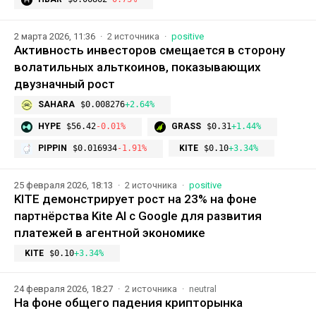
2 марта 2026, 11:36
2 источника
positive
Активность инвесторов смещается в сторону
волатильных альткоинов, показывающих
двузначный рост
SAHARA
$0.008276
+2.64%
HYPE
$56.42
-0.01%
GRASS
$0.31
+1.44%
PIPPIN
$0.016934
-1.91%
KITE
$0.10
+3.34%
25 февраля 2026, 18:13
2 источника
positive
KITE демонстрирует рост на 23% на фоне
партнёрства Kite AI с Google для развития
платежей в агентной экономике
KITE
$0.10
+3.34%
24 февраля 2026, 18:27
2 источника
neutral
На фоне общего падения крипторынка