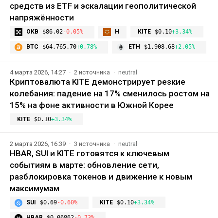
средств из ETF и эскалации геополитической
напряжённости
OKB
$86.02
-0.05%
H
KITE
$0.10
+3.34%
BTC
$64,765.70
+0.78%
ETH
$1,908.68
+2.05%
4 марта 2026, 14:27
2 источника
neutral
Криптовалюта KITE демонстрирует резкие
колебания: падение на 17% сменилось ростом на
15% на фоне активности в Южной Корее
KITE
$0.10
+3.34%
2 марта 2026, 16:39
3 источника
neutral
HBAR, SUI и KITE готовятся к ключевым
событиям в марте: обновление сети,
разблокировка токенов и движение к новым
максимумам
SUI
$0.69
-0.60%
KITE
$0.10
+3.34%
HBAR
$0.06862
-0.73%