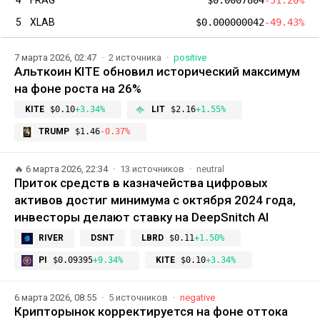
5
XLAB
$0.000000042
-49.43%
7 марта 2026, 02:47
2 источника
positive
Альткоин KITE обновил исторический максимум
на фоне роста на 26%
KITE
$0.10
+3.34%
LIT
$2.16
+1.55%
TRUMP
$1.46
-0.37%
🔥
6 марта 2026, 22:34
13 источников
neutral
Приток средств в казначейства цифровых
активов достиг минимума с октября 2024 года,
инвесторы делают ставку на DeepSnitch AI
RIVER
DSNT
LBRD
$0.11
+1.50%
PI
$0.09395
+9.34%
KITE
$0.10
+3.34%
6 марта 2026, 08:55
5 источников
negative
Крипторынок корректируется на фоне оттока