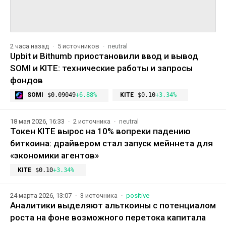
2 часа назад
5 источников
neutral
Upbit и Bithumb приостановили ввод и вывод
SOMI и KITE: технические работы и запросы
фондов
SOMI
$0.09049
+6.88%
KITE
$0.10
+3.34%
18 мая 2026, 16:33
2 источника
neutral
Токен KITE вырос на 10% вопреки падению
биткоина: драйвером стал запуск мейннета для
«экономики агентов»
KITE
$0.10
+3.34%
24 марта 2026, 13:07
3 источника
positive
Аналитики выделяют альткоины с потенциалом
роста на фоне возможного перетока капитала