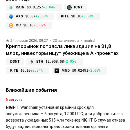
RAIN
$0.01257
+1.04%
ICNT
AXS
$0.87
+2.68%
KITE
$0.10
+3.34%
CC
$0.10
-6.82%
🔥
24 января 2026, 09:27
20 источников
neutral
Крипторынок потрясла ликвидация на $1,8
млрд, инвесторы ищут убежище в AI-проектах
DSNT
ETH
$1,908.68
+2.05%
KITE
$0.10
+3.34%
MND
$0.02491
+2.00%
Ближайшие события
6 августа
NIGHT
: Wanchain установил крайний срок для
злоумышленника — 6 августа, 12:00 UTC, для добровольного
возврата украденных 515 млн токенов NIGHT. В случае отказа
будут задействованы правоохранительные органы и