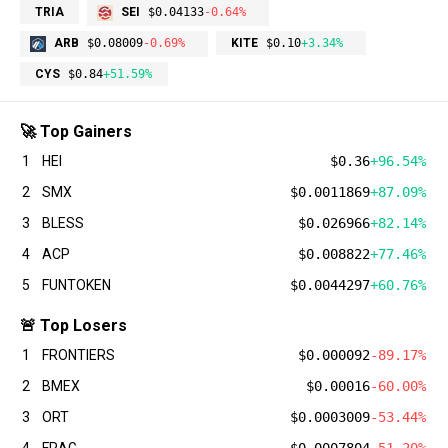
TRIA
SEI
$0.04133
-0.64%
ARB
$0.08009
-0.69%
KITE
$0.10
+3.34%
CYS
$0.84
+51.59%
🚀 Top Gainers
1
HEI
$0.36
+96.54%
2
SMX
$0.0011869
+87.09%
3
BLESS
$0.026966
+82.14%
4
ACP
$0.008822
+77.46%
5
FUNTOKEN
$0.0044297
+60.76%
🚨 Top Losers
1
FRONTIERS
$0.000092
-89.17%
2
BMEX
$0.00016
-60.00%
3
ORT
$0.0003009
-53.44%
4
FRAG
$0.0007804
-51.20%