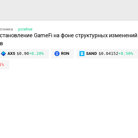
точника
positive
становление GameFi на фоне структурных изменений
ов
AXS
$0.90
+0.20%
RON
SAND
$0.04152
+0.50%
1%