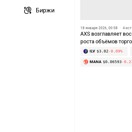
Биржи
4 ис
18 января 2026, 00:58
AXS возглавляет вос
роста объёмов торг
ILV
$3.02
-0.09%
MANA
$0.06593
-0.2