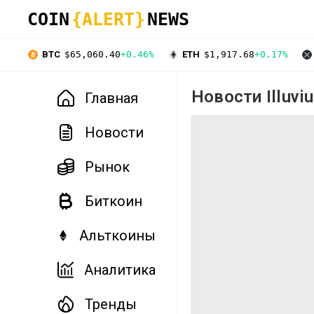
COIN
{ALERT}
NEWS
BTC
$65,060.40
+0.46%
ETH
$1,917.68
+0.17%
Новости Illuviu
Главная
Новости
Рынок
Биткоин
Альткоины
Аналитика
Тренды