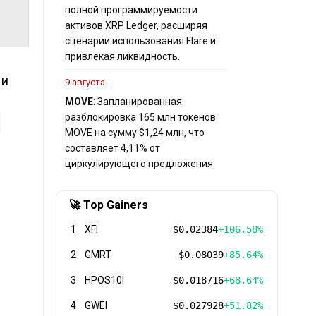
полной программируемости
активов XRP Ledger, расширяя
сценарии использования Flare и
привлекая ликвидность.
 и
9 августа
MOVE
: Запланированная
разблокировка 165 млн токенов
MOVE на сумму $1,24 млн, что
составляет 4,11% от
циркулирующего предложения.
🚀 Top Gainers
1
XFI
$0.02384
+106.58%
2
GMRT
$0.08039
+85.64%
3
HPOS10I
$0.018716
+68.64%
4
GWEI
$0.027928
+51.82%