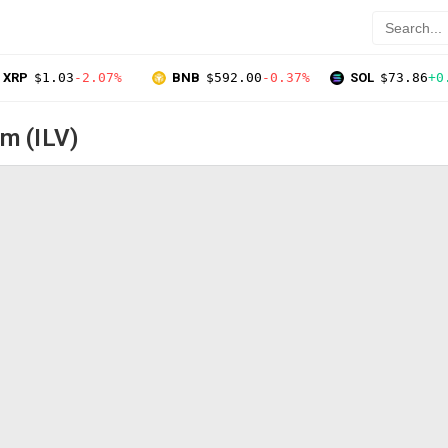
XRP
$1.03
-2.07%
BNB
$592.00
-0.37%
SOL
$73.86
+0
m (ILV)