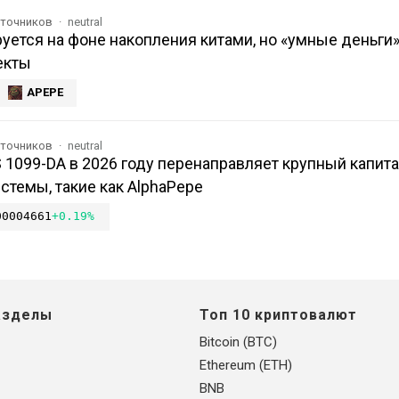
сточников
neutral
уется на фоне накопления китами, но «умные деньги»
екты
APEPE
сточников
neutral
 1099-DA в 2026 году перенаправляет крупный капита
темы, такие как AlphaPepe
00004661
+0.19%
азделы
Топ 10 криптовалют
Bitcoin (BTC)
Ethereum (ETH)
BNB