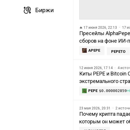
Биржи
17 
🔥
17 июня 2026, 22:13
Пресейлы AlphaPepe 
сборов на фоне ИИ-п
APEPE
PEPETO
4 исто
12 июня 2026, 17:14
Киты PEPE и Bitcoin
экстремального стра
PEPE
$0.000002859
+
2 источ
23 мая 2026, 20:31
Почему крипта падае
которым он может об