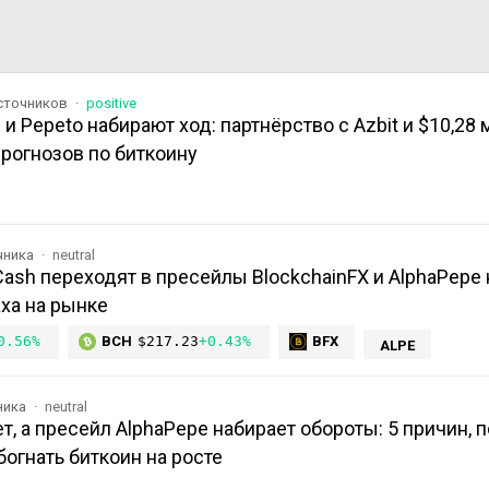
источников
positive
и Pepeto набирают ход: партнёрство с Azbit и $10,28 
рогнозов по биткоину
чника
neutral
 Cash переходят в пресейлы BlockchainFX и AlphaPepe
ха на рынке
0.56%
BCH
$217.23
+0.43%
BFX
ALPE
ника
neutral
т, а пресейл AlphaPepe набирает обороты: 5 причин, п
огнать биткоин на росте