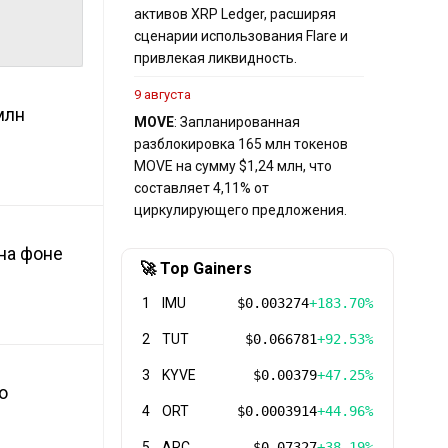
активов XRP Ledger, расширяя
сценарии использования Flare и
привлекая ликвидность.
9 августа
млн
MOVE
: Запланированная
разблокировка 165 млн токенов
MOVE на сумму $1,24 млн, что
составляет 4,11% от
циркулирующего предложения.
 на фоне
🚀 Top Gainers
1
IMU
$0.003274
+183.70%
2
TUT
$0.066781
+92.53%
3
KYVE
$0.00379
+47.25%
о
4
ORT
$0.0003914
+44.96%
5
ARC
$0.07327
+38.19%