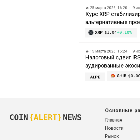
9 и
🔥
25 марта 2026, 16:20
Курс XRP стабилизир
альтернативные про
XRP
$1.04
+0.10%
9 и
🔥
15 марта 2026, 15:24
Налоговый сдвиг IRS
аудированные экосис
SHIB
$0.0
ALPE
Основные р
COIN
{ALERT}
NEWS
Главная
Новости
Рынок