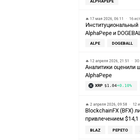
ALPHAPEPE
16 и
🔥
17 мая 2026, 06:11
Институциональный 
AlphaPepe и DOGEBA
ALPE
DOGEBALL
30
🔥
12 апреля 2026, 21:51
Аналитики оценили ш
AlphaPepe
XRP
$1.04
+0.10%
12 
🔥
2 апреля 2026, 09:58
BlockchainFX (BFX) 
привлечением $14,1
BLAZ
PEPETO