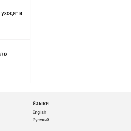
 уходят в
л в
Языки
English
Русский