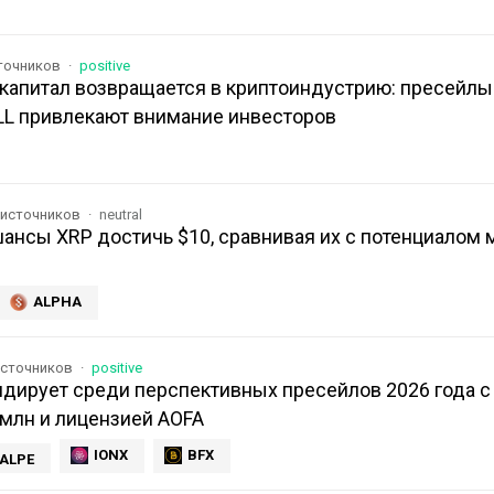
сточников
positive
капитал возвращается в криптоиндустрию: пресейлы
LL привлекают внимание инвесторов
 источников
neutral
ансы XRP достичь $10, сравнивая их с потенциалом
ALPHA
источников
positive
лидирует среди перспективных пресейлов 2026 года с
 млн и лицензией AOFA
IONX
BFX
ALPE