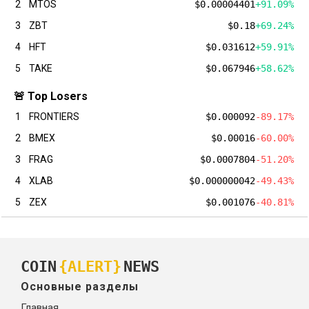
2
MTOS
$0.00004401
+91.09%
3
ZBT
$0.18
+69.24%
4
HFT
$0.031612
+59.91%
5
TAKE
$0.067946
+58.62%
🚨 Top Losers
1
FRONTIERS
$0.000092
-89.17%
2
BMEX
$0.00016
-60.00%
3
FRAG
$0.0007804
-51.20%
4
XLAB
$0.000000042
-49.43%
5
ZEX
$0.001076
-40.81%
COIN
{ALERT}
NEWS
Основные разделы
Главная