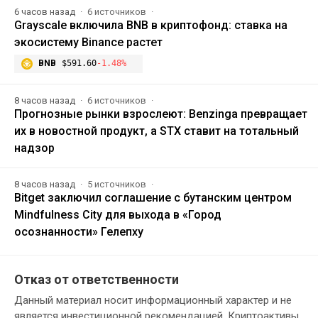
6 часов назад
6 источников
Grayscale включила BNB в криптофонд: ставка на
экосистему Binance растет
BNB
$591.60
-1.48%
8 часов назад
6 источников
Прогнозные рынки взрослеют: Benzinga превращает
их в новостной продукт, а STX ставит на тотальный
надзор
8 часов назад
5 источников
Bitget заключил соглашение с бутанским центром
Mindfulness City для выхода в «Город
осознанности» Гелепху
Отказ от ответственности
Данный материал носит информационный характер и не
является инвестиционной рекомендацией. Криптоактивы