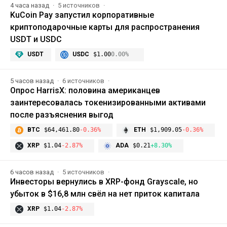
4 часа назад
5 источников
KuCoin Pay запустил корпоративные
криптоподарочные карты для распространения
USDT и USDC
USDT
USDC
$1.00
0.00%
5 часов назад
6 источников
Опрос HarrisX: половина американцев
заинтересовалась токенизированными активами
после разъяснения выгод
BTC
$64,461.80
-0.36%
ETH
$1,909.05
-0.36%
XRP
$1.04
-2.87%
ADA
$0.21
+8.30%
6 часов назад
5 источников
Инвесторы вернулись в XRP-фонд Grayscale, но
убыток в $16,8 млн свёл на нет приток капитала
XRP
$1.04
-2.87%