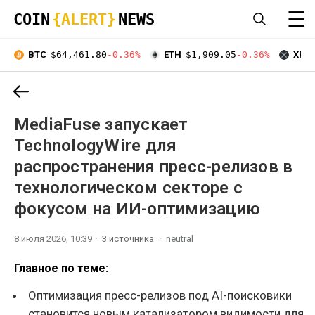
☰
COIN
{ALERT}
NEWS
BTC
$64,461.80
-0.36%
ETH
$1,909.05
-0.36%
XRP
MediaFuse запускает
TechnologyWire для
распространения пресс-релизов в
технологическом секторе с
фокусом на ИИ-оптимизацию
8 июля 2026, 10:39
3 источника
neutral
Главное по теме:
Оптимизация пресс-релизов под AI-поисковики
становится новым катализатором видимости для