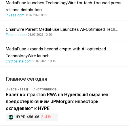
MediaFuse launches TechnologyWire for tech-focused press
release distribution
invezz.com
08.07.2026 08:51
Chainwire Parent MediaFuse Launches AI-Optimised Tech…
Financefeeds
08.07.2026 10:20
MediaFuse expands beyond crypto with AI-optimized
TechnologyWire launch
cryptoslate.com
08.07.2026 10:15
Главное сегодня
3 часа назад
7 источников
Взлёт контрактов RWA на Hyperliquid омрачён
предостережением JPMorgan: инвесторы
охладевают к HYPE
HYPE
$56.06
-2.41%