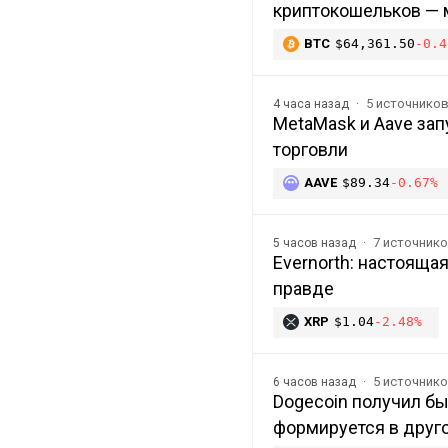
криптокошельков —
BTC
$64,361.50
-0.4
5 источнико
4 часа назад
MetaMask и Aave зап
торговли
AAVE
$89.34
-0.67%
7 источник
5 часов назад
Evernorth: настоящая
правде
XRP
$1.04
-2.48%
5 источник
6 часов назад
Dogecoin получил бы
формируется в друг