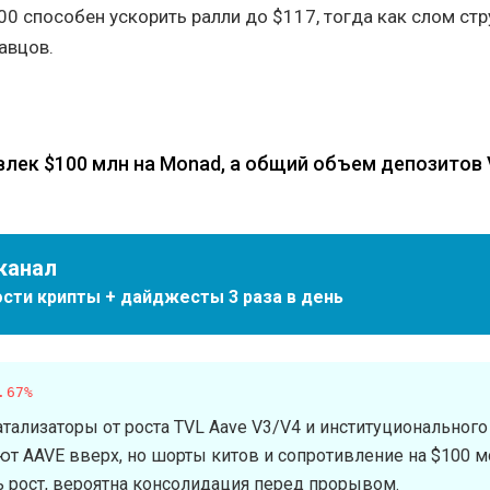
0 способен ускорить ралли до $117, тогда как слом ст
авцов.
ивлек $100 млн на Monad, а общий объем депозитов
канал
сти крипты + дайджесты 3 раза в день
.67%
ализаторы от роста TVL Aave V3/V4 и институционального
ют AAVE вверх, но шорты китов и сопротивление на $100 м
 рост, вероятна консолидация перед прорывом.