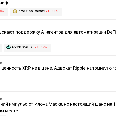
 миф
8%
DOGE
$0.06903
-1.38%
в
ускают поддержку AI-агентов для автоматизации DeFi
HYPE
$56.25
-1.07%
ов
 ценность XRP не в цене. Адвокат Ripple напомнил о 
ов
чий импульс от Илона Маска, но настоящий шанс на 
ом месте