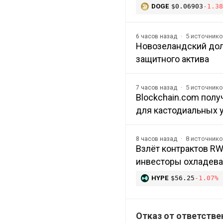
DOGE
$0.06903
-1.38
5 источник
6 часов назад
Новозеландский дол
защитного актива
5 источник
7 часов назад
Blockchain.com пол
для кастодиальных 
8 источник
8 часов назад
Взлёт контрактов RW
инвесторы охладева
HYPE
$56.25
-1.07%
Отказ от ответстве