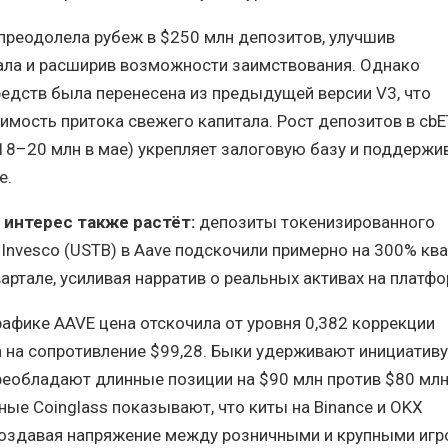
преодолела рубеж в $250 млн депозитов, улучшив
ала и расширив возможности заимствования. Однако
редств была перенесена из предыдущей версии V3, что
имость притока свежего капитала. Рост депозитов в cb
$18–20 млн в мае) укрепляет залоговую базу и поддержи
е.
интерес также растёт:
депозиты токенизированного
Invesco (USTB) в Aave подскочили примерно на 300% ква
артале, усиливая нарратив о реальных активах на платфо
афике AAVE цена отскочила от уровня 0,382 коррекции
 на сопротивление $99,28. Быки удерживают инициативу
еобладают длинные позиции на $90 млн против $80 мл
ные Coinglass показывают, что киты на Binance и OKX
оздавая напряжение между розничными и крупными игр