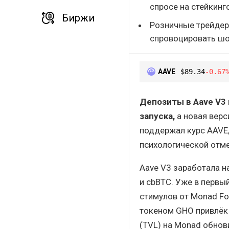
спросе на стейкинг
Биржи
Розничные трейдер
спровоцировать шо
AAVE
$89.34
-0.67
Депозиты в Aave V3 
запуска,
а новая верс
поддержал курс AAVE,
психологической отме
Aave V3 заработала н
и cbBTC. Уже в первы
стимулов от Monad Fo
токеном GHO привлёк
(TVL) на Monad обнов