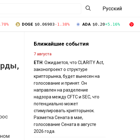
Русский
.70%
DOGE
$0.06903
-1.38%
ADA
$0.20
+5.16%
T
Ближайшие события
7 августа
ETH
: Ожидается, что CLARITY Act,
орды,
законопроект о структуре
крипторынка, будет вынесен на
голосование и принят. Он
направлен на разделение
надзора между CFTC и SEC, что
потенциально может
стимулировать крипторынок.
рос
Разметка Сената в мае,
голосование Сената в августе
2026 года.
ьном