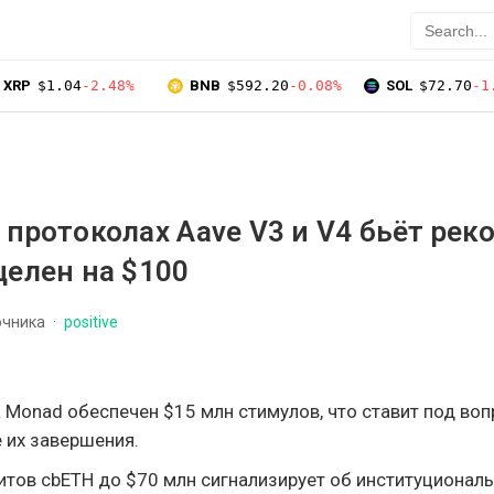
XRP
$1.04
-2.48%
BNB
$592.20
-0.08%
SOL
$72.70
-1
 протоколах Aave V3 и V4 бьёт рек
целен на $100
очника
positive
 Monad обеспечен $15 млн стимулов, что ставит под воп
 их завершения.
итов cbETH до $70 млн сигнализирует об институционал