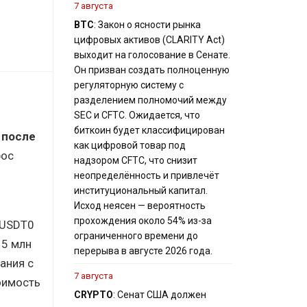
7 августа
BTC
: Закон о ясности рынка
цифровых активов (CLARITY Act)
выходит на голосование в Сенате.
Он призван создать полноценную
регуляторную систему с
разделением полномочий между
SEC и CFTC. Ожидается, что
биткоин будет классифицирован
 после
как цифровой товар под
рос
надзором CFTC, что снизит
неопределённость и привлечёт
институциональный капитал.
Исход неясен — вероятность
прохождения около 54% из-за
 USDT0
ограниченного времени до
15 млн
перерыва в августе 2026 года.
ания с
7 августа
оимость
CRYPTO
: Сенат США должен