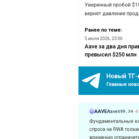
Уверенный пробой $10
вернёт давление прод
Ранее по теме:
5 июля 2026, 23:00
Aave за два дня пр
превысил $250 млн
Новый ТГ-
Главные ново
AAVE
Aave
$89.34
-0
Фундаментальные кат
спроса на RWA толка
временно ограничить