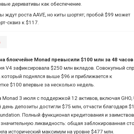
овые деривативы как обеспечение.
ы ждут роста AAVE, но киты шортят; пробой $99 может
рт-сквиз к $117.
%
на блокчейне Monad превысили $100 млн за 48 часов
ия V4 зафиксировала $250 млн вкладов. Совокупный сп
 который поднялся выше $96 и приближается к
тке $100 впервые за несколько недель.
а Monad 3 июля с поддержкой 12 активов, включая GHO,
й день депозиты достигли $75 млн, отчасти благодаря $
undation. Полный функционал кредитования и заимствов
 значительную ликвидность: общая заблокированная ст
ила исторический максимум на уровне $477 млн.