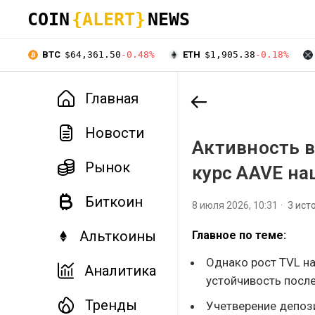
COIN
{ALERT}
NEWS
BTC
$64,361.50
-0.48%
ETH
$1,905.38
-0.18%
Главная
Новости
Активность в
Рынок
курс AAVE на
Биткоин
8 июля 2026, 10:31
3 ист
Альткоины
Главное по теме:
Однако рост TVL на
Аналитика
устойчивость после
Тренды
Учетверение депоз