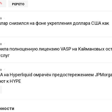
%
PEPETO
ов
лар снизился на фоне укрепления доллара США как
ов
учила полноценную лицензию VASP на Каймановых ос
услуг
ов
A на Hyperliquid омрачён предостережением JPMorga
ют к HYPE
нности