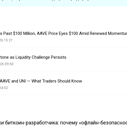
 Past $100 Million, AAVE Price Eyes $100 Amid Renewed Moment
26 15:21
one as Liquidity Challenge Persists
26 09:50
s AAVE and UNI — What Traders Should Know
04:52
в
ахи биткоин-разработчика: почему «офлайн-безопасно