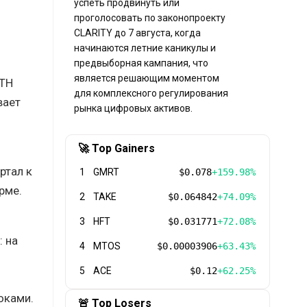
успеть продвинуть или
проголосовать по законопроекту
CLARITY до 7 августа, когда
начинаются летние каникулы и
предвыборная кампания, что
является решающим моментом
ETH
для комплексного регулирования
вает
рынка цифровых активов.
🚀 Top Gainers
ртал к
1
GMRT
$0.078
+159.98%
рме.
2
TAKE
$0.064842
+74.09%
3
HFT
$0.031771
+72.08%
: на
4
MTOS
$0.00003906
+63.43%
н
5
ACE
$0.12
+62.25%
оками.
🚨 Top Losers