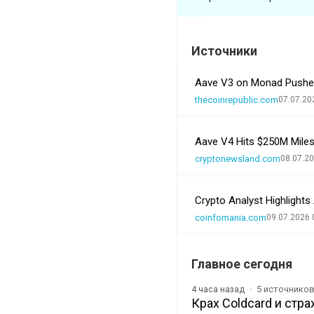
Источники
Aave V3 on Monad Pushes
thecoinrepublic.com
07.07.20
Aave V4 Hits $250M Milest
cryptonewsland.com
08.07.20
Crypto Analyst Highlight
coinfomania.com
09.07.2026 
Главное сегодня
5 источнико
4 часа назад
Крах Coldcard и стр