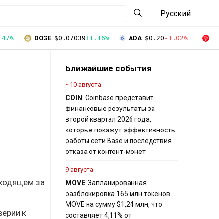
Русский
.47%
DOGE
$0.07039
+1.16%
ADA
$0.20
-1.02%
T
Ближайшие события
~10 августа
COIN
: Coinbase представит
финансовые результаты за
второй квартал 2026 года,
которые покажут эффективность
работы сети Base и последствия
отказа от контент-монет
9 августа
ыходящем за
MOVE
: Запланированная
разблокировка 165 млн токенов
MOVE на сумму $1,24 млн, что
верии к
составляет 4,11% от