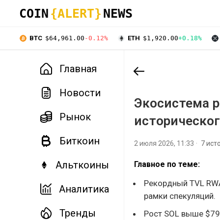
COIN
{ALERT}
NEWS
BTC
$64,961.00
-0.12%
ETH
$1,920.00
+0.18%
Главная
Новости
Экосистема р
Рынок
историческог
Биткоин
2 июля 2026, 11:33
7 ист
Альткоины
Главное по теме:
Рекордный TVL RWA 
Аналитика
рамки спекуляций.
Тренды
Рост SOL выше $79