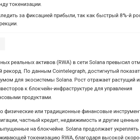
нду токенизации.
ледить за фиксацией прибыли, так как быстрый 8%-й ро
рекции.
ых реальных активов (RWA) в сети Solana превысил отм
й рекорд. По данным Cointelegraph, достигнутый показат
мом для экосистемы Solana. Рост отражает растущий и
весторов к блокчейн-инфраструктуре для управления
нсовыми продуктами.
то физические или традиционные финансовые инструме
игации, частный кредит, недвижимость и другие ценные 
ыпущенные на блокчейне. Solana продолжает укреплять
рживающей токенизацию RWA, благодаря высокой скоро