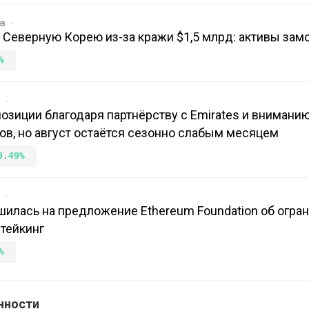
ов
на Северную Корею из-за кражи $1,5 млрд: активы за
%
в
 позиции благодаря партнёрству с Emirates и внимани
в, но август остаётся сезонно слабым месяцем
0.49%
в
шилась на предложение Ethereum Foundation об огра
тейкинг
%
нности