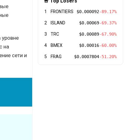
🚨 Top Losers
овые
1
FRONTIERS
$0.000092
-89.17%
нные
2
ISLAND
$0.00069
-69.37%
3
TRC
$0.00089
-67.90%
 уровне
4
BMEX
$0.00016
-60.00%
с на
ние сети и
5
FRAG
$0.0007804
-51.20%