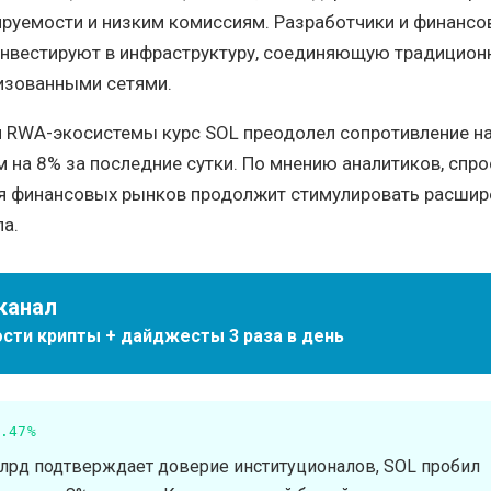
ируемости и низким комиссиям. Разработчики и финанс
инвестируют в инфраструктуру, соединяющую традицио
изованными сетями.
м RWA-экосистемы курс SOL преодолел сопротивление на
м на 8% за последние сутки. По мнению аналитиков, спро
я финансовых рынков продолжит стимулировать расшире
ла.
канал
сти крипты + дайджесты 3 раза в день
.47%
млрд подтверждает доверие институционалов, SOL пробил