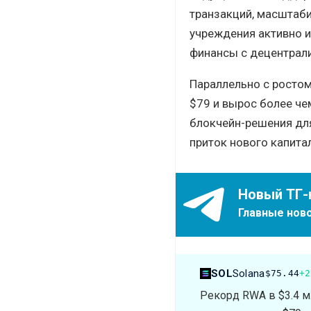
транзакций, масштаб
учреждения активно 
финансы с децентрал
Параллельно с росто
$79 и вырос более че
блокчейн-решения дл
приток нового капита
Новый ТГ-
Главные ново
SOL
Solana
$75.44
+2
Рекорд RWA в $3.4 