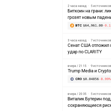
5 источнико
2 часа назад
Биткоин на грани: л
грозят новым паден
BTC
$64,961.00
-0.1
7 источнико
3 часа назад
Сенат США отложил п
удар по CLARITY
9 источнико
вчера / 21:15
Trump Media и Crypt
CRO
$0.04856
-8.99%
5 источнико
вчера / 20:35
Виталик Бутерин под
сохраняющиеся рис