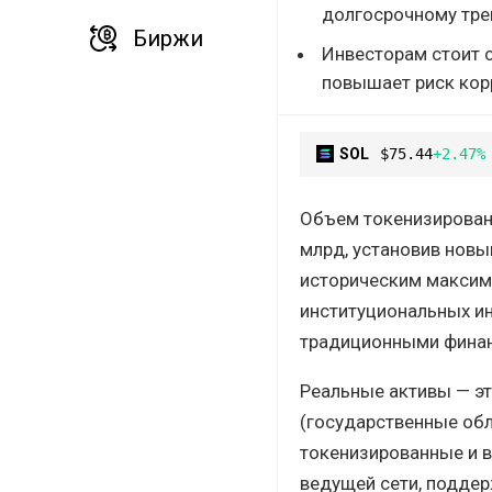
долгосрочному тре
Биржи
Инвесторам стоит с
повышает риск кор
SOL
$75.44
+2.47%
Объем токенизированн
млрд, установив новы
историческим максиму
институциональных ин
традиционными фина
Реальные активы — э
(государственные обл
токенизированные и в
ведущей сети, подде