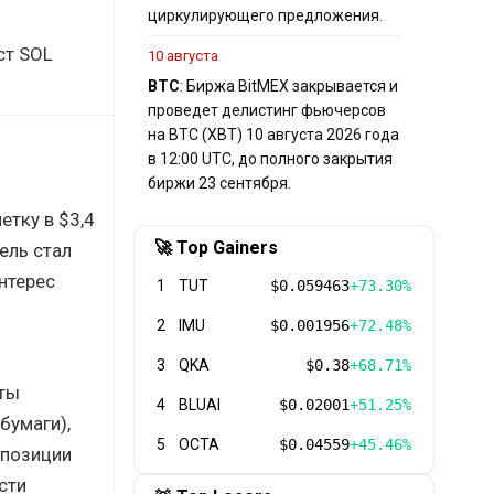
циркулирующего предложения.
ст SOL
10 августа
BTC
: Биржа BitMEX закрывается и
проведет делистинг фьючерсов
на BTC (XBT) 10 августа 2026 года
в 12:00 UTC, до полного закрытия
биржи 23 сентября.
етку в $3,4
🚀 Top Gainers
ель стал
нтерес
1
TUT
$0.059463
+73.30%
2
IMU
$0.001956
+72.48%
3
QKA
$0.38
+68.71%
нты
4
BLUAI
$0.02001
+51.25%
бумаги),
5
OCTA
$0.04559
+45.46%
 позиции
сти