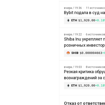
11 источник
вчера / 19:36
Bybit подала в суд 
ETH
$1,920.00
+0.18
6 источнико
вчера / 19:22
Shiba Inu укрепляет
розничных инвесторо
SHIB
$0.000004663
+
8 источнико
вчера / 19:03
Резкая критика обру
вознаграждений за с
ETH
$1,920.00
+0.18
Отказ от ответстве