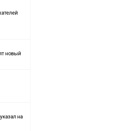
жателей
ят новый
указал на