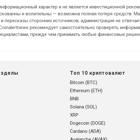
информационный характер и не является инвестиционной реком
кованны и волатильны — возможна полная потеря средств. М
и пересказы сторонних источников; администрация не отвечает
 Coinalertnews рекомендует самостоятельно проверять информ
пециалистами, прежде чем принимать любые финансовые решен
азделы
Топ 10 криптовалют
Bitcoin (BTC)
Ethereum (ETH)
BNB
Solana (SOL)
XRP
Dogecoin (DOGE)
Cardano (ADA)
Avalanche (AVAX)