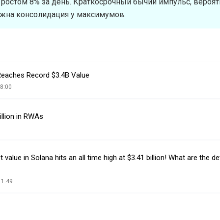
 ростом 8% за день. Краткосрочный бычий импульс, вероят
ожна консолидация у максимумов.
eaches Record $3.4B Value
8:00
illion in RWAs
value in Solana hits an all time high at $3.41 billion! What are the de
11:49