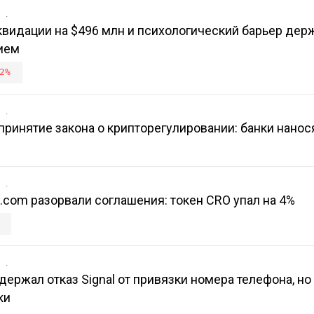
в
иквидации на $496 млн и психологический барьер дер
ием
2%
в
ринятие закона о крипторегулировании: банки нанос
в
o.com разорвали соглашения: токен CRO упал на 4%
в
держал отказ Signal от привязки номера телефона, но 
ки