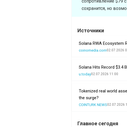
сопротивление $79 с
сохранится, но возм
Источники
Solana RWA Ecosystem R
coinomedia.com
02.07.2026 0
Solana Hits Record $3.4 B
u.today
02.07.2026 11:00
Tokenized real world asset 
the surge?
COINTURK NEWS
02.07.2026 
Главное сегодня