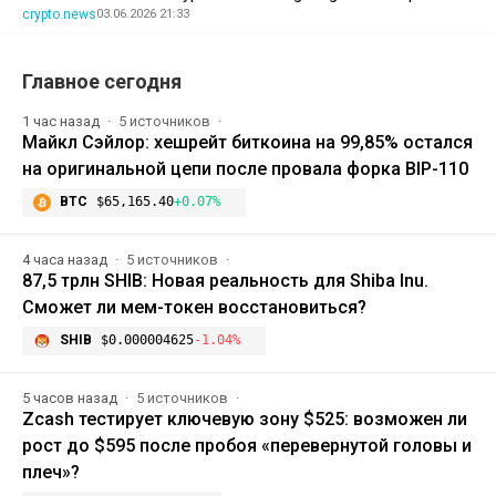
crypto.news
03.06.2026 21:33
Главное сегодня
1 час назад
5 источников
Майкл Сэйлор: хешрейт биткоина на 99,85% остался
на оригинальной цепи после провала форка BIP-110
BTC
$65,165.40
+0.07%
4 часа назад
5 источников
87,5 трлн SHIB: Новая реальность для Shiba Inu.
Сможет ли мем-токен восстановиться?
SHIB
$0.000004625
-1.04%
5 часов назад
5 источников
Zcash тестирует ключевую зону $525: возможен ли
рост до $595 после пробоя «перевернутой головы и
плеч»?