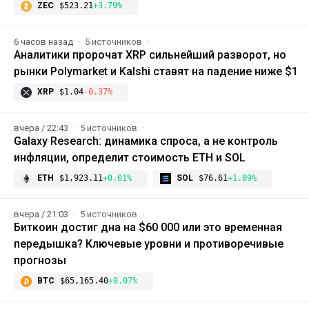
ZEC
$523.21
+3.79%
6 часов назад
5 источников
Аналитики пророчат XRP сильнейший разворот, но
рынки Polymarket и Kalshi ставят на падение ниже $1
XRP
$1.04
-0.37%
вчера / 22:43
5 источников
Galaxy Research: динамика спроса, а не контроль
инфляции, определит стоимость ETH и SOL
ETH
$1,923.11
+0.01%
SOL
$76.61
+1.09%
вчера / 21:03
5 источников
Биткоин достиг дна на $60 000 или это временная
передышка? Ключевые уровни и противоречивые
прогнозы
BTC
$65,165.40
+0.07%