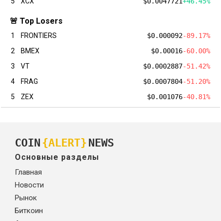
5
XCX
$0.0047721
+46.45%
🚨 Top Losers
1
FRONTIERS
$0.000092
-89.17%
2
BMEX
$0.00016
-60.00%
3
VT
$0.0002887
-51.42%
4
FRAG
$0.0007804
-51.20%
5
ZEX
$0.001076
-40.81%
COIN
{ALERT}
NEWS
Основные разделы
Главная
Новости
Рынок
Биткоин