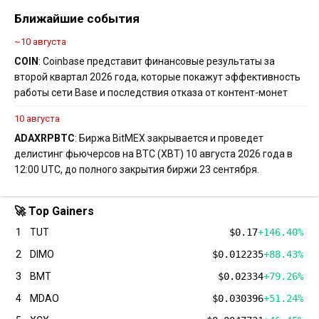
Ближайшие события
~10 августа
COIN
: Coinbase представит финансовые результаты за
второй квартал 2026 года, которые покажут эффективность
работы сети Base и последствия отказа от контент-монет
10 августа
ADA
XRP
BTC
: Биржа BitMEX закрывается и проведет
делистинг фьючерсов на BTC (XBT) 10 августа 2026 года в
12:00 UTC, до полного закрытия биржи 23 сентября.
🚀 Top Gainers
1
TUT
$0.17
+146.40%
2
DIMO
$0.012235
+88.43%
3
BMT
$0.02334
+79.26%
4
MDAO
$0.030396
+51.24%