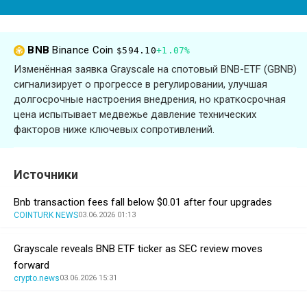
BNB
Binance Coin
$594.10
+1.07%
Изменённая заявка Grayscale на спотовый BNB-ETF (GBNB)
сигнализирует о прогрессе в регулировании, улучшая
долгосрочные настроения внедрения, но краткосрочная
цена испытывает медвежье давление технических
факторов ниже ключевых сопротивлений.
Источники
Bnb transaction fees fall below $0.01 after four upgrades
COINTURK NEWS
03.06.2026 01:13
Grayscale reveals BNB ETF ticker as SEC review moves
forward
crypto.news
03.06.2026 15:31