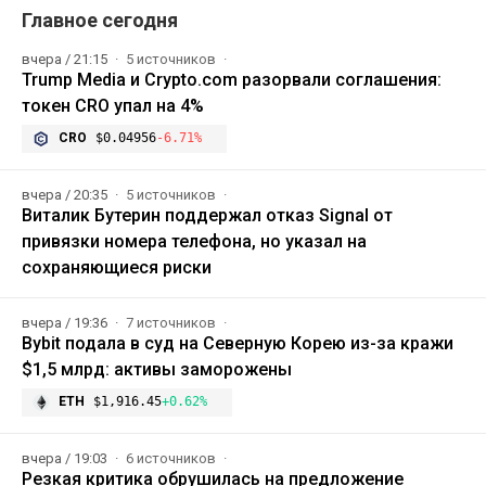
Главное сегодня
вчера / 21:15
5 источников
Trump Media и Crypto.com разорвали соглашения:
токен CRO упал на 4%
CRO
$0.04956
-6.71%
вчера / 20:35
5 источников
Виталик Бутерин поддержал отказ Signal от
привязки номера телефона, но указал на
сохраняющиеся риски
вчера / 19:36
7 источников
Bybit подала в суд на Северную Корею из-за кражи
$1,5 млрд: активы заморожены
ETH
$1,916.45
+0.62%
вчера / 19:03
6 источников
Резкая критика обрушилась на предложение