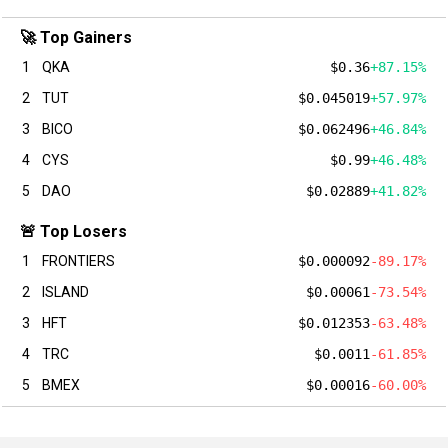
🚀 Top Gainers
1
QKA
$0.36
+87.15%
2
TUT
$0.045019
+57.97%
3
BICO
$0.062496
+46.84%
4
CYS
$0.99
+46.48%
5
DAO
$0.02889
+41.82%
🚨 Top Losers
1
FRONTIERS
$0.000092
-89.17%
2
ISLAND
$0.00061
-73.54%
3
HFT
$0.012353
-63.48%
4
TRC
$0.0011
-61.85%
5
BMEX
$0.00016
-60.00%