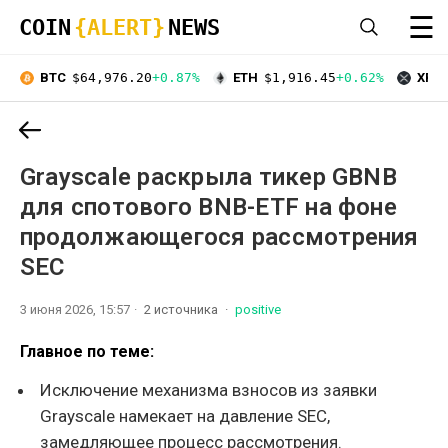
☰
COIN
{ALERT}
NEWS
BTC
$64,976.20
+0.87%
ETH
$1,916.45
+0.62%
XRP
Grayscale раскрыла тикер GBNB
для спотового BNB-ETF на фоне
продолжающегося рассмотрения
SEC
3 июня 2026, 15:57
2 источника
positive
Главное по теме:
Исключение механизма взносов из заявки
Grayscale намекает на давление SEC,
замедляющее процесс рассмотрения.