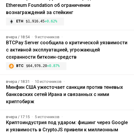
Ethereum Foundation об ограничении
вознаграждений за стейкинг
ETH
$1,916.45
+0.62%
вчера / 18:54
9 источников
BTCPay Server сообщила о критической уязвимости
с активной эксплуатацией, угрожающей
сохранности биткоин-средств
BTC
$64,976.20
+0.87%
вчера / 18:31
10 источников
Минфин США ужесточает санкции против теневых
банковских сетей Ирана и связанных с ними
криптобирж
вчера / 17:15
5 источников
Криптоиндустрия под ударом: фишинг через Google
и уязвимость в CryptoJS привели к миллионным