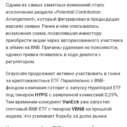
Одним из самых заметных изменений стало
исключение раздела «Potential Contribution
Arrangement»
, который фигурировал в предыдущих
версиях заявки. Ранее в нём описывалась
возможная схема, позволявшая инвестору
приобрести акции через авторизованного участника
в обмен на BNB. Причины удаления не поясняются,
однако правка появилась в ходе диалога с
регулятором.
Grayscale продолжает активно участвовать в гонке
за криптовалютные ETF. Параллельно с BNB-
фондом компания готовит к запуску Hyperliquid ETF
под тикером
HYPG
с заявленной комиссией 0,29%.
Тем временем конкурент
VanEck
уже запустил
спотовый BNB-ETF с тикером
VBNB
на прошлой
неделе, что усиливает борьбу за долю рынка.