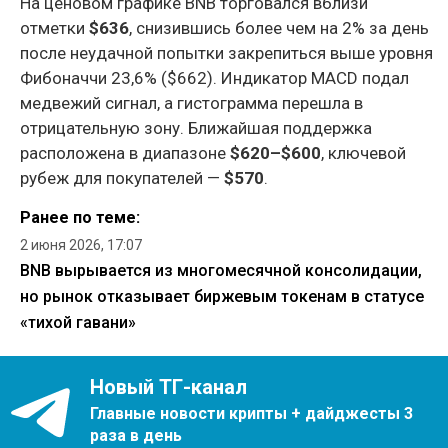
На ценовом графике BNB торговался вблизи
отметки
$636
, снизившись более чем на 2% за день
после неудачной попытки закрепиться выше уровня
Фибоначчи 23,6% ($662). Индикатор MACD подал
медвежий сигнал, а гистограмма перешла в
отрицательную зону. Ближайшая поддержка
расположена в диапазоне
$620–$600
, ключевой
рубеж для покупателей —
$570
.
Ранее по теме:
2 июня 2026, 17:07
BNB вырывается из многомесячной консолидации,
но рынок отказывает биржевым токенам в статусе
«тихой гавани»
Новый ТГ-канал
Главные новости крипты + дайджесты 3
раза в день