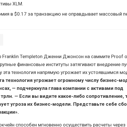
ктивы XLM.
мия в $0.17 за транзакцию не оправдывает массовый п
 Franklin Templeton Дженни Джонсон на саммите Proof of
крупные финансовые институты затягивают внедрение п
у эта технология напрямую угрожает их устоявшимся м
та технология угрожает огромному числу бизнес-мо
сах, — подчеркнула глава компании с активами под
 трлн. — Если вы видите какое-либо сопротивление, 
вует угроза их бизнес-модели. Представьте себе сб
закции».
локчейн способен мгновенно осуществить расчеты через 