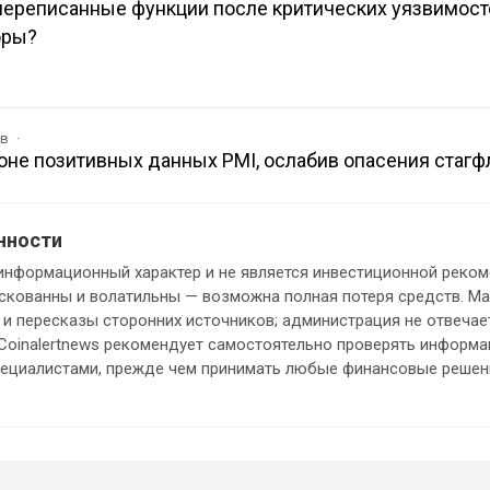
 переписанные функции после критических уязвимост
оры?
ов
оне позитивных данных PMI, ослабив опасения стаг
нности
информационный характер и не является инвестиционной реком
кованны и волатильны — возможна полная потеря средств. М
и пересказы сторонних источников; администрация не отвечает
 Coinalertnews рекомендует самостоятельно проверять информ
пециалистами, прежде чем принимать любые финансовые решен