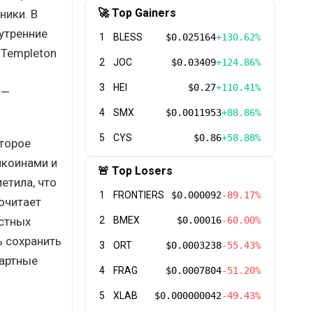
🚀 Top Gainers
ники. В
утренние
1
BLESS
$0.025164
+130.62%
 Templeton
2
JOC
$0.03409
+124.86%
3
HEI
$0.27
+110.41%
, —
4
SMX
$0.0011953
+88.86%
5
CYS
$0.86
+58.88%
оторое
лкоинами и
🚨 Top Losers
етила, что
1
FRONTIERS
$0.000092
-89.17%
очитает
астных
2
BMEX
$0.00016
-60.00%
ь сохранить
3
ORT
$0.0003238
-55.43%
дартные
4
FRAG
$0.0007804
-51.20%
5
XLAB
$0.000000042
-49.43%