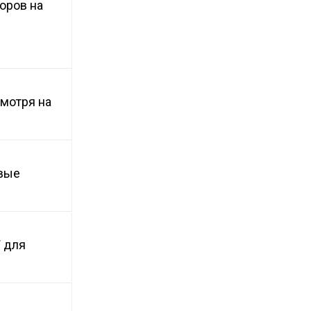
оров на
смотря на
овые
 для