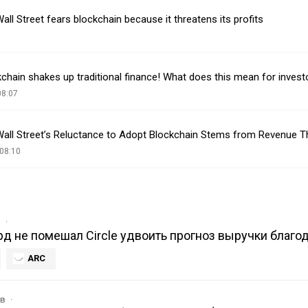
ll Street fears blockchain because it threatens its profits
chain shakes up traditional finance! What does this mean for invest
08:07
Wall Street’s Reluctance to Adopt Blockchain Stems from Revenue T
08:10
в
рд не помешал Circle удвоить прогноз выручки благод
ARC
ов