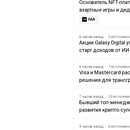
Основатель NFT-плат
азартные игры и ди
FAR
5 источник
6 часов назад
Акции Galaxy Digital
старт доходов от ИИ
7 источник
6 часов назад
Visa и Mastercard р
решения для трансг
10 источни
7 часов назад
Бывший топ-менедж
развития крипто-суп
6 источник
9 часов назад