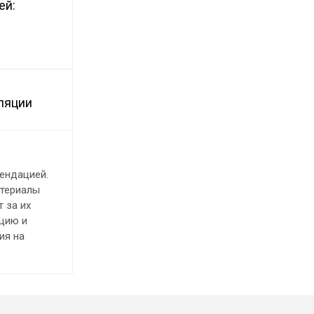
ей:
фляции
ендацией.
атериалы
 за их
ацию и
ия на