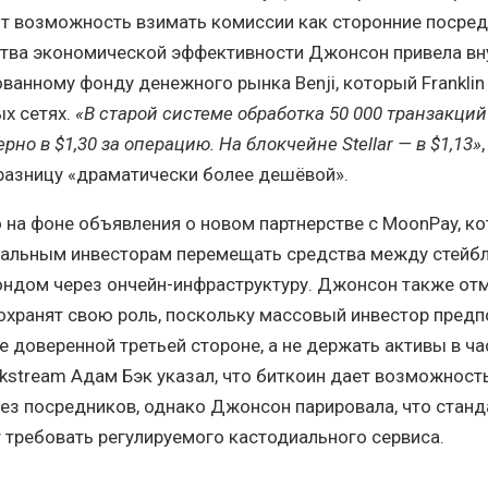
ют возможность взимать комиссии как сторонние посред
ства экономической эффективности Джонсон привела вн
ванному фонду денежного рынка Benji, который Franklin
ых сетях.
«В старой системе обработка 50 000 транзакций
но в $1,30 за операцию. На блокчейне Stellar — в $1,13»
 разницу «драматически более дешёвой».
 на фоне объявления о новом партнерстве с MoonPay, к
нальным инвесторам перемещать средства между стейб
ндом через ончейн-инфраструктуру. Джонсон также отм
охранят свою роль, поскольку массовый инвестор предп
е доверенной третьей стороне, а не держать активы в ч
ckstream Адам Бэк указал, что биткоин дает возможност
ез посредников, однако Джонсон парировала, что стан
требовать регулируемого кастодиального сервиса.