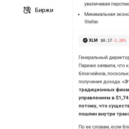
увеличивая перспе
Биржи
Минимальная эконо
Stellar.
XLM
$0.17
-2.26%
Генеральный директор
Париже заявила, что 
блокчейнов, поскольк
получения дохода.
«Э
традиционных финан
управлением в $1,74
потому, что сущест
пошлин внутри тран
По ее словам, если б