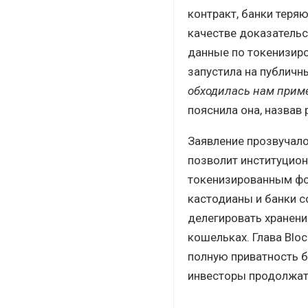
контракт, банки теря
качестве доказатель
данные по токенизиро
запустила на публичн
обходилась нам пример
пояснила она, назвав
Заявление прозвучало
позволит институцио
токенизированным фо
кастодианы и банки с
делегировать хранени
кошельках. Глава Blo
полную приватность б
инвесторы продолжат 