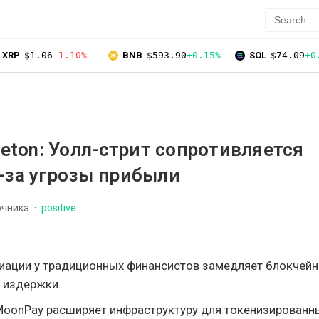
XRP
$1.06
-1.10%
BNB
$593.90
+0.15%
SOL
$74.09
+0
leton: Уолл-стрит сопротивляется
-за угрозы прибыли
очника
positive
иации у традиционных финансистов замедляет блокчейн
 издержки.
MoonPay расширяет инфраструктуру для токенизированн