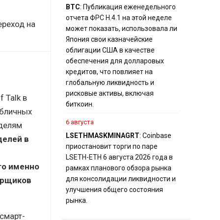
BTC
: Публикация еженедельного
отчета ФРС H.4.1 на этой неделе
ереход на
может показать, использовала ли
Япония свои казначейские
облигации США в качестве
обеспечения для долларовых
кредитов, что повлияет на
глобальную ликвидность и
рисковые активы, включая
 Talk в
биткоин.
убличных
6 августа
оделям
LSETH
MASK
MINA
GRT
: Coinbase
делей в
приостановит торги по паре
LSETH-ETH 6 августа 2026 года в
то именно
рамках планового обзора рынка
для консолидации ликвидности и
орщиков
улучшения общего состояния
рынка.
смарт-