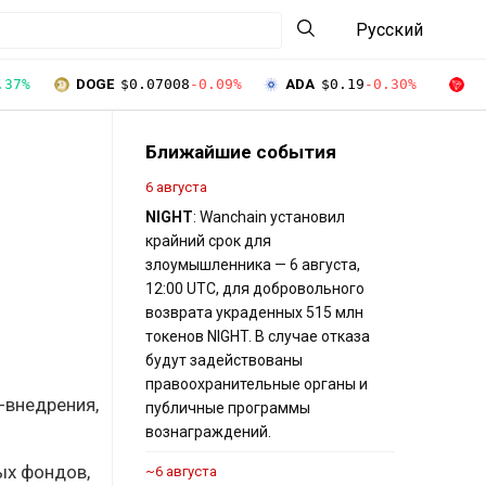
Русский
.37%
DOGE
$0.07008
-0.09%
ADA
$0.19
-0.30%
T
Ближайшие события
6 августа
NIGHT
: Wanchain установил
крайний срок для
злоумышленника — 6 августа,
12:00 UTC, для добровольного
возврата украденных 515 млн
токенов NIGHT. В случае отказа
будут задействованы
правоохранительные органы и
-внедрения,
публичные программы
вознаграждений.
ых фондов,
~6 августа