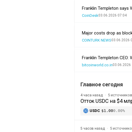
Franklin Templeton says Wa
CoinDesk
03.06.2026 07:04
Major costs drop as block
COINTURK NEWS
03.06.2026 
Franklin Templeton CEO: 
bitcoinworld.co.in
03.06.2026 
Главное сегодня
5 источнико
4 часа назад
Отток USDC на $4 мл
USDC
$1.00
0.00%
5 источник
5 часов назад