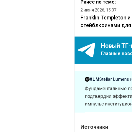
Ранее по теме:
2 июня 2026, 15:37
Franklin Templeton
стейблкоинами для
Новый ТГ-
Главные ново
XLM
Stellar Lumens
$
Фундаментальные перс
подтвердил эффекти
импульс институцион
Источники