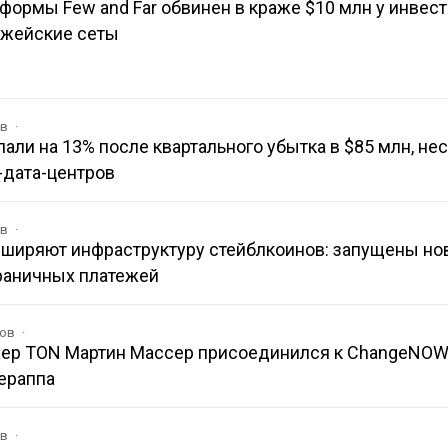
формы Few and Far обвинен в краже $10 млн у инвест
джейские сеты
ов
 упали на 13% после квартального убытка в $85 млн, не
-дата-центров
ов
асширяют инфраструктуру стейблкоинов: запущены н
раничных платежей
ков
ер TON Мартин Массер присоединился к ChangeNOW
ераппа
ов