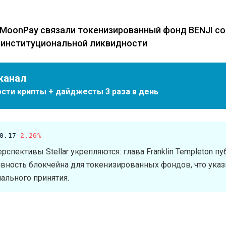
 и MoonPay связали токенизированный фонд BENJI со
 институциональной ликвидности
канал
сти крипты + дайджесты 3 раза в день
0.17
-2.26%
пективы Stellar укрепляются: глава Franklin Templeton пу
вность блокчейна для токенизированных фондов, что указ
ального принятия.