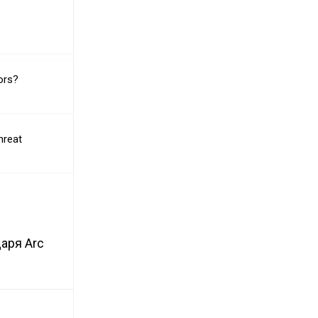
ors?
hreat
аря Arc