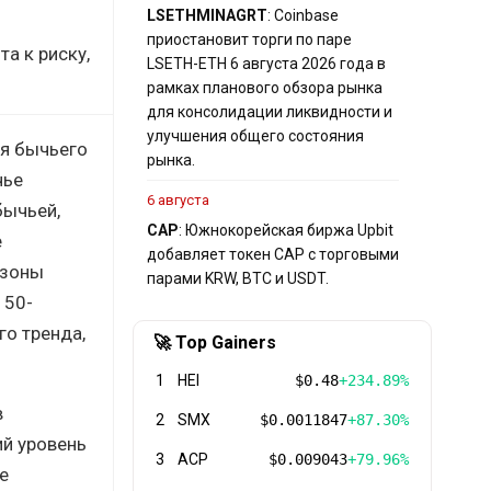
LSETH
MINA
GRT
: Coinbase
приостановит торги по паре
а к риску,
LSETH-ETH 6 августа 2026 года в
рамках планового обзора рынка
для консолидации ликвидности и
улучшения общего состояния
ия бычьего
рынка.
чье
6 августа
бычьей,
CAP
: Южнокорейская биржа Upbit
е
добавляет токен CAP с торговыми
 зоны
парами KRW, BTC и USDT.
 50-
о тренда,
🚀 Top Gainers
1
HEI
$0.48
+234.89%
в
2
SMX
$0.0011847
+87.30%
й уровень
3
ACP
$0.009043
+79.96%
е