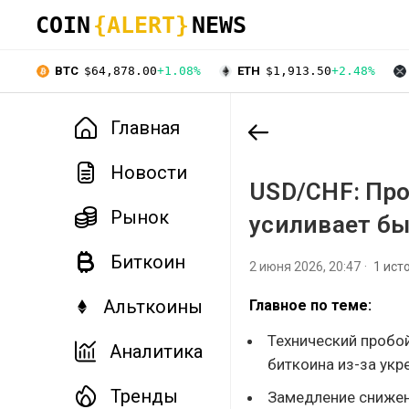
COIN
{ALERT}
NEWS
BTC
$64,878.00
+1.08%
ETH
$1,913.50
+2.48%
Главная
Новости
USD/CHF: Пр
Рынок
усиливает бы
Биткоин
2 июня 2026, 20:47
1 ист
Альткоины
Главное по теме:
Технический пробо
Аналитика
биткоина из-за укр
Тренды
Замедление снижен