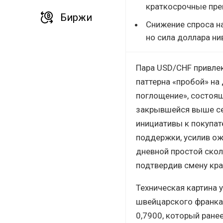
краткосрочные преп
Биржи
Снижение спроса на
но сила доллара ни
Пара USD/CHF привле
паттерна «пробой» на
поглощение», состоящ
закрывшейся выше се
инициативы к покупат
поддержки, усилив ож
дневной простой ско
подтвердив смену кра
Техническая картина 
швейцарского франка
0,7900, который ране