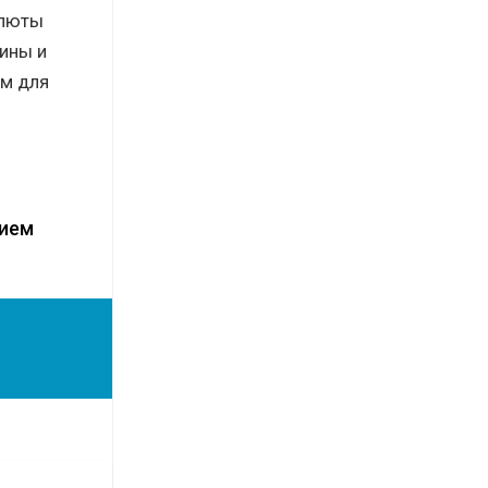
алюты
тины и
ом для
нием