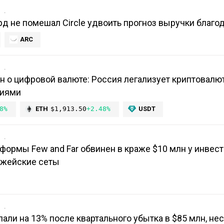
в
рд не помешал Circle удвоить прогноз выручки благод
ARC
в
н о цифровой валюте: Россия легализует криптовалю
ниями
8%
ETH
$1,913.50
+2.48%
USDT
в
формы Few and Far обвинен в краже $10 млн у инвест
джейские сеты
в
 упали на 13% после квартального убытка в $85 млн, не