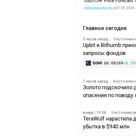
USD/CHF Price Forecast: B
bitcoinworld.co.in
01.06.2026 
Главное сегодня
5 источник
5 часов назад
Upbit и Bithumb при
запросы фондов
SOMI
$0.09169
+8.50
8 источник
7 часов назад
Золото подскочило 
опасения по поводу 
5 источнико
вчера / 19:38
TeraWulf нарастила 
убытка в $940 млн