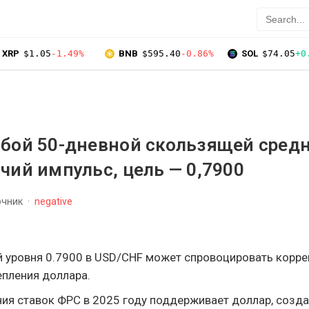
XRP
$1.05
-1.49%
BNB
$595.40
-0.86%
SOL
$74.05
+0
обой 50-дневной скользящей сред
чий импульс, цель — 0,7900
очник
negative
й уровня 0.7900 в USD/CHF может спровоцировать корр
епления доллара.
ия ставок ФРС в 2025 году поддерживает доллар, созд