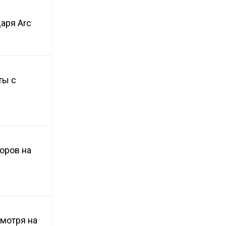
аря Arc
ты с
оров на
смотря на