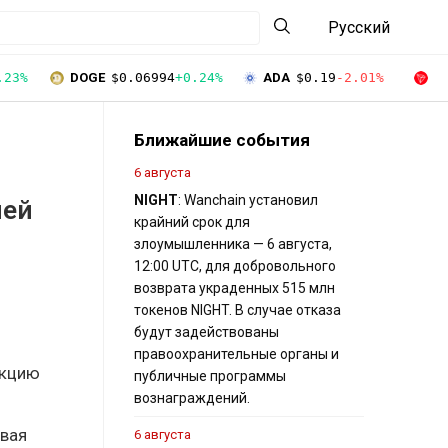
Русский
.23%
DOGE
$0.06994
+0.24%
ADA
$0.19
-2.01%
T
Ближайшие события
6 августа
NIGHT
: Wanchain установил
ней
крайний срок для
злоумышленника — 6 августа,
12:00 UTC, для добровольного
возврата украденных 515 млн
токенов NIGHT. В случае отказа
будут задействованы
правоохранительные органы и
екцию
публичные программы
вознаграждений.
авая
6 августа