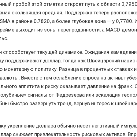
нный пробой этой отметки откроет путь к области 0,795
вная скользящая средняя. Поддержка теперь расположе
SMA в районе 0,7820, а более глубокая зона — у 0,7780.
фрейме выходит из зоны перепроданности, а MACD демон
льс.
 способствует текущей динамике. Ожидания замедлени
оду поддерживают доллар, тогда как Швейцарский наци
ю монетарную политику. Разница в процентных ставках и
валюты. Вместе с тем ослабление спроса на активы-убе
льного аппетита к риску оказывает давление на франк.
олубиные» сигналы от Федрезерва или эскалация геопо
ны быстро развернуть тренд, вернув интерес к швейцар
у укрепление доллара обычно несет негативный импуль
ллар снижает привлекательность рисковых активов. Впр