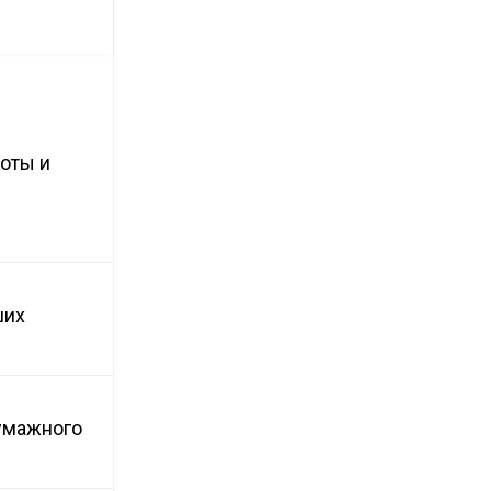
боты и
ших
бумажного