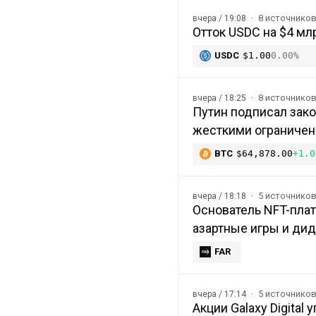
8 источнико
вчера / 19:08
Отток USDC на $4 мл
USDC
$1.00
0.00%
8 источнико
вчера / 18:25
Путин подписал зако
жесткими ограниче
BTC
$64,878.00
+1.0
5 источнико
вчера / 18:18
Основатель NFT-плат
азартные игры и ди
FAR
5 источнико
вчера / 17:14
Акции Galaxy Digital