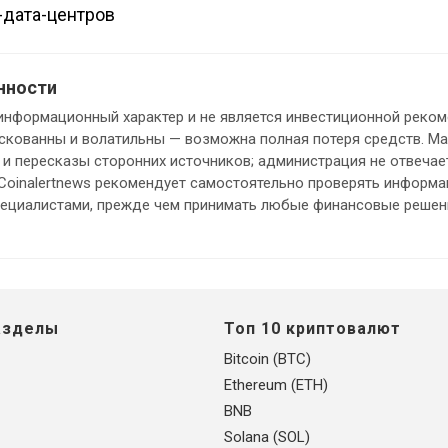
-дата-центров
нности
информационный характер и не является инвестиционной реком
кованны и волатильны — возможна полная потеря средств. М
и пересказы сторонних источников; администрация не отвечает
 Coinalertnews рекомендует самостоятельно проверять информ
пециалистами, прежде чем принимать любые финансовые решен
азделы
Топ 10 криптовалют
Bitcoin (BTC)
Ethereum (ETH)
BNB
Solana (SOL)