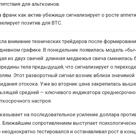
ятствия для альткоинов.
 франк как актив-убежище сигнализирует о росте аппетит
велирует позитив для BTC.
кла внимание технических трейдеров после формирован
 дневном графике. В понедельник появилась модель «бы
ая из двух свечей: длинная медвежья свеча сменилась 
редины тела предыдущей, что сигнализирует о переход
елям. Этот разворотный сигнал возник вблизи значимой
идания отскока. Уже во вторник цена закрепилась выше
льзящей средней — ключевого индикатора среднесрочног
ткосрочного настроя.
указывает на последовательное усиление доллара проти
. Ближайшим сопротивлением выступает психологически
е неоднократно тестировался и останавливал рост в конц