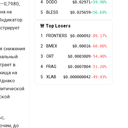
4
DODO
$0.02971
+59.90%
0–0,7980,
на на
5
BLESS
$0.025659
+56.69%
 Индикатор
🚨 Top Losers
стрирует
1
FRONTIERS
$0.000092
-89.17%
2
BMEX
$0.00016
-60.00%
я снижения
ональный
3
ORT
$0.0003009
-54.40%
грает в
4
FRAG
$0.0007804
-51.20%
жища на
5
XLAB
$0.000000042
-49.43%
 Однако
литической
ской
с,
очем, до