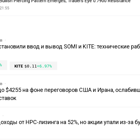
ullish Piercing Pattern Emerges, Traders Eye 0.7900 Resistance
21:55
ов
остановили ввод и вывод SOMI и KITE: технические ра
%
KITE
$0.11
+6.97%
ов
до $4255 на фоне переговоров США и Ирана, ослабив
ставок
в
доходы от HPC-лизинга на 52%, но акции упали из-за 