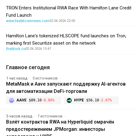
TRON Enters Institutional RWA Race With Hamilton Lane Credit
Fund Launch
www.livebitcoinnews.com
02.06.2026 22:00
Hamilton Lane's tokenized HLSCOPE fund launches on Tron,
marking first Securitize asset on the network
theblock.co
02.06.2026 13:47
Главное сегодня
1 час назад
5 источников
MetaMask и Aave запускают поддержку AI-агентов
для автоматизации DeFi-торговли
AAVE
$89.10
-0.86%
HYPE
$56.10
-2.07%
5 часов назад
7 источников
Взлёт контрактов RWA на Hyperliquid омрачён
предостережением JPMorgan: инвесторы