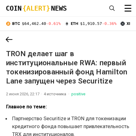
☰
COIN
{ALERT}
NEWS
BTC
$64,462.40
-0.61%
ETH
$1,910.57
-0.36%
XRP
TRON делает шаг в
институциональные RWA: первый
токенизированный фонд Hamilton
Lane запущен через Securitize
2 июня 2026, 22:17
4 источника
positive
Главное по теме:
Партнерство Securitize и TRON для токенизации
кредитного фонда повышает привлекательность
TRX для институционалов.