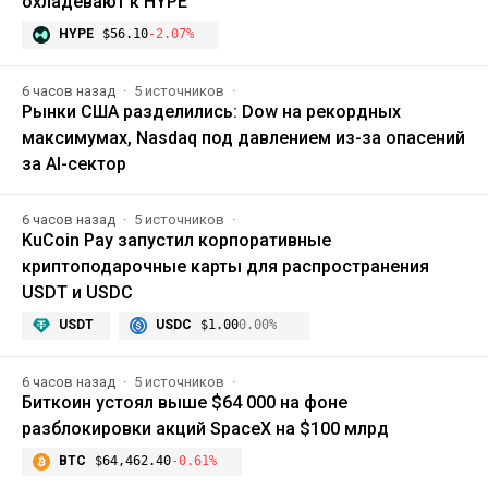
охладевают к HYPE
HYPE
$56.10
-2.07%
6 часов назад
5 источников
Рынки США разделились: Dow на рекордных
максимумах, Nasdaq под давлением из-за опасений
за AI-сектор
6 часов назад
5 источников
KuCoin Pay запустил корпоративные
криптоподарочные карты для распространения
USDT и USDC
USDT
USDC
$1.00
0.00%
6 часов назад
5 источников
Биткоин устоял выше $64 000 на фоне
разблокировки акций SpaceX на $100 млрд
BTC
$64,462.40
-0.61%