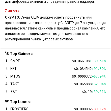
для цифровых активов и определив правила надзора.
7 августа
CRYPTO
: Сенат США должен успеть продвинуть или
проголосовать по законопроекту CLARITY до 7 августа, когда
начинаются летние каникулы и предвыборная кампания, что
является решающим моментом для комплексного
регулирования рынка цифровых активов.
🚀 Top Gainers
1
GMRT
$0.066108
+139.51%
2
HFT
$0.034542
+91.30%
3
MTOS
$0.0000372
+67.94%
4
TAKE
$0.065888
+62.94%
5
ZBT
$0.19
+59.51%
🚨 Top Losers
1
FRONTIERS
$0.000092
-89.17%