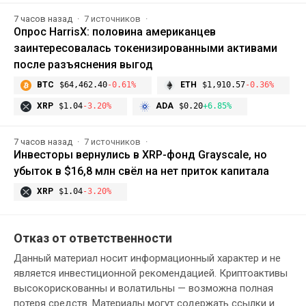
7 часов назад
7 источников
Опрос HarrisX: половина американцев
заинтересовалась токенизированными активами
после разъяснения выгод
BTC
$64,462.40
-0.61%
ETH
$1,910.57
-0.36%
XRP
$1.04
-3.20%
ADA
$0.20
+6.85%
7 часов назад
7 источников
Инвесторы вернулись в XRP-фонд Grayscale, но
убыток в $16,8 млн свёл на нет приток капитала
XRP
$1.04
-3.20%
Отказ от ответственности
Данный материал носит информационный характер и не
является инвестиционной рекомендацией. Криптоактивы
высокорискованны и волатильны — возможна полная
потеря средств. Материалы могут содержать ссылки и