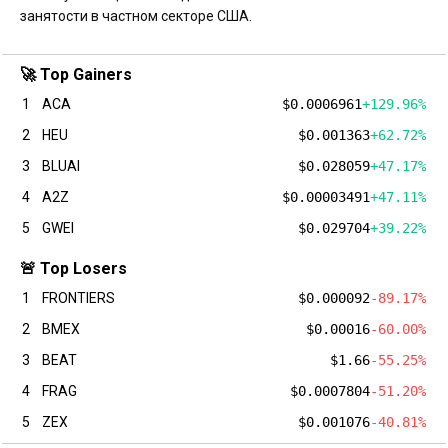
занятости в частном секторе США.
🚀 Top Gainers
1
ACA
$0.0006961
+129.96%
2
HEU
$0.001363
+62.72%
3
BLUAI
$0.028059
+47.17%
4
A2Z
$0.00003491
+47.11%
5
GWEI
$0.029704
+39.22%
🚨 Top Losers
1
FRONTIERS
$0.000092
-89.17%
2
BMEX
$0.00016
-60.00%
3
BEAT
$1.66
-55.25%
4
FRAG
$0.0007804
-51.20%
5
ZEX
$0.001076
-40.81%