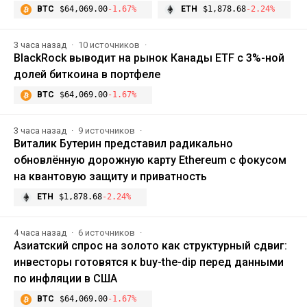
BTC
$64,069.00
-1.67%
ETH
$1,878.68
-2.24%
3 часа назад
10 источников
BlackRock выводит на рынок Канады ETF с 3%-ной
долей биткоина в портфеле
BTC
$64,069.00
-1.67%
3 часа назад
9 источников
Виталик Бутерин представил радикально
обновлённую дорожную карту Ethereum с фокусом
на квантовую защиту и приватность
ETH
$1,878.68
-2.24%
4 часа назад
6 источников
Азиатский спрос на золото как структурный сдвиг:
инвесторы готовятся к buy-the-dip перед данными
по инфляции в США
BTC
$64,069.00
-1.67%