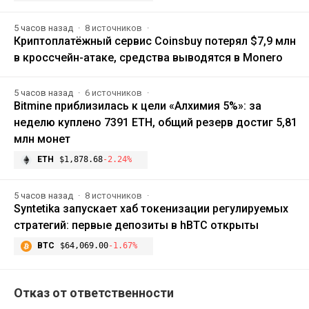
5 часов назад
8 источников
Криптоплатёжный сервис Coinsbuy потерял $7,9 млн
в кроссчейн-атаке, средства выводятся в Monero
5 часов назад
6 источников
Bitmine приблизилась к цели «Алхимия 5%»: за
неделю куплено 7391 ETH, общий резерв достиг 5,81
млн монет
ETH
$1,878.68
-2.24%
5 часов назад
8 источников
Syntetika запускает хаб токенизации регулируемых
стратегий: первые депозиты в hBTC открыты
BTC
$64,069.00
-1.67%
Отказ от ответственности