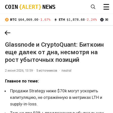
☰
COIN
{ALERT}
NEWS
BTC
$64,069.00
-1.67%
ETH
$1,878.68
-2.24%
XRP
Glassnode и CryptoQuant: Биткоин
еще далек от дна, несмотря на
рост убыточных позиций
2 июня 2026, 13:59
5 источников
neutral
Главное по теме:
Продажи Strategy ниже $70k могут ускорить
капитуляцию, не отражённую в метриках LTH и
supply-in-loss.
Только при 50%+ предложения в убытке рынок