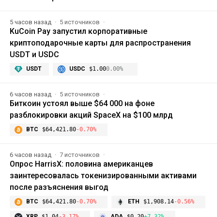
5 часов назад
5 источников
KuCoin Pay запустил корпоративные
криптоподарочные карты для распространения
USDT и USDC
USDT
USDC
$1.00
0.00%
6 часов назад
5 источников
Биткоин устоял выше $64 000 на фоне
разблокировки акций SpaceX на $100 млрд
BTC
$64,421.80
-0.70%
6 часов назад
7 источников
Опрос HarrisX: половина американцев
заинтересовалась токенизированными активами
после разъяснения выгод
BTC
$64,421.80
-0.70%
ETH
$1,908.14
-0.56%
XRP
$1.04
-3.17%
ADA
$0.20
+7.32%