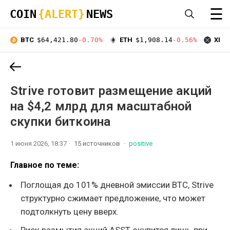
☰
COIN
{ALERT}
NEWS
BTC
$64,421.80
-0.70%
ETH
$1,908.14
-0.56%
XRP
Strive готовит размещение акций
на $4,2 млрд для масштабной
скупки биткоина
1 июня 2026, 18:37
15 источников
positive
Главное по теме:
Поглощая до 101% дневной эмиссии BTC, Strive
структурно сжимает предложение, что может
подтолкнуть цену вверх.
Риск размытия акций ASST окупится лишь при