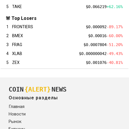
5
TAKE
$0.066219
+62.16%
🚨 Top Losers
1
FRONTIERS
$0.000092
-89.17%
2
BMEX
$0.00016
-60.00%
3
FRAG
$0.0007804
-51.20%
4
XLAB
$0.000000042
-49.43%
5
ZEX
$0.001076
-40.81%
COIN
{ALERT}
NEWS
Основные разделы
Главная
Новости
Рынок
Биткоин