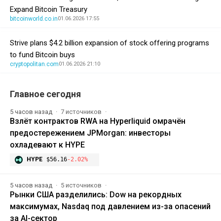
Expand Bitcoin Treasury
bitcoinworld.co.in
01.06.2026 17:55
Strive plans $4.2 billion expansion of stock offering programs
to fund Bitcoin buys
cryptopolitan.com
01.06.2026 21:10
Главное сегодня
5 часов назад
7 источников
Взлёт контрактов RWA на Hyperliquid омрачён
предостережением JPMorgan: инвесторы
охладевают к HYPE
HYPE
$56.16
-2.02%
5 часов назад
5 источников
Рынки США разделились: Dow на рекордных
максимумах, Nasdaq под давлением из-за опасений
за AI-сектор