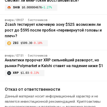
Сможет ли мем-токен восстановиться?
SHIB
$0.000004676
+1.27%
вчера / 09:07
5 источников
Zcash тестирует ключевую зону $525: возможен ли
рост до $595 после пробоя «перевернутой головы и
плеч»?
ZEC
$509.30
-0.18%
вчера / 07:51
5 источников
Аналитики пророчат XRP сильнейший разворот, но
рынки Polymarket и Kalshi ставят на падение ниже $1
XRP
$1.03
-0.13%
Отказ от ответственности
Данный материал носит информационный характер и не
является инвестиционной рекомендацией. Криптоактивы
высокорискованны и волатильны — возможна полная