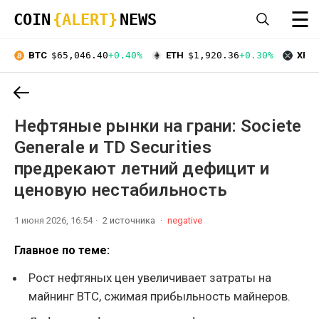
☰
COIN
{ALERT}
NEWS
BTC
$65,046.40
+0.40%
ETH
$1,920.36
+0.30%
XRP
Нефтяные рынки на грани: Societe
Generale и TD Securities
предрекают летний дефицит и
ценовую нестабильность
1 июня 2026, 16:54
2 источника
negative
Главное по теме:
Рост нефтяных цен увеличивает затраты на
майнинг BTC, сжимая прибыльность майнеров.