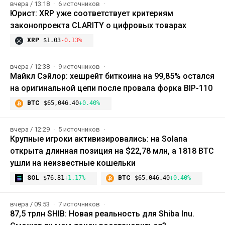
вчера / 13:18
6 источников
Юрист: XRP уже соответствует критериям
законопроекта CLARITY о цифровых товарах
XRP
$1.03
-0.13%
вчера / 12:38
9 источников
Майкл Сэйлор: хешрейт биткоина на 99,85% остался
на оригинальной цепи после провала форка BIP-110
BTC
$65,046.40
+0.40%
вчера / 12:29
5 источников
Крупные игроки активизировались: на Solana
открыта длинная позиция на $22,78 млн, а 1818 BTC
ушли на неизвестные кошельки
SOL
$76.81
+1.17%
BTC
$65,046.40
+0.40%
вчера / 09:53
7 источников
87,5 трлн SHIB: Новая реальность для Shiba Inu.