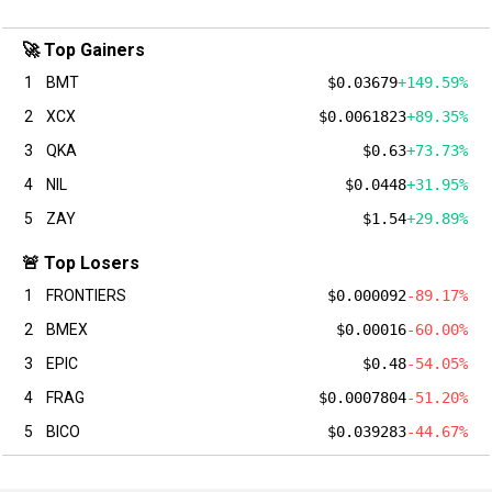
🚀 Top Gainers
1
BMT
$0.03679
+149.59%
2
XCX
$0.0061823
+89.35%
3
QKA
$0.63
+73.73%
4
NIL
$0.0448
+31.95%
5
ZAY
$1.54
+29.89%
🚨 Top Losers
1
FRONTIERS
$0.000092
-89.17%
2
BMEX
$0.00016
-60.00%
3
EPIC
$0.48
-54.05%
4
FRAG
$0.0007804
-51.20%
5
BICO
$0.039283
-44.67%