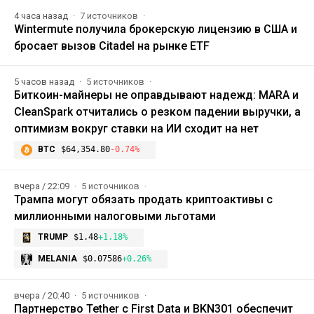
4 часа назад
7 источников
Wintermute получила брокерскую лицензию в США и
бросает вызов Citadel на рынке ETF
5 часов назад
5 источников
Биткоин-майнеры не оправдывают надежд: MARA и
CleanSpark отчитались о резком падении выручки, а
оптимизм вокруг ставки на ИИ сходит на нет
BTC
$64,354.80
-0.74%
вчера / 22:09
5 источников
Трампа могут обязать продать криптоактивы с
миллионными налоговыми льготами
TRUMP
$1.48
+1.18%
MELANIA
$0.07586
+0.26%
вчера / 20:40
5 источников
Партнерство Tether с First Data и BKN301 обеспечит