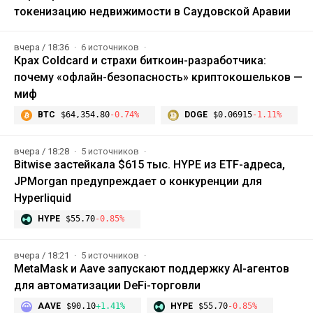
токенизацию недвижимости в Саудовской Аравии
вчера / 18:36
6 источников
Крах Coldcard и страхи биткоин-разработчика:
почему «офлайн-безопасность» криптокошельков —
миф
BTC
$64,354.80
-0.74%
DOGE
$0.06915
-1.11%
вчера / 18:28
5 источников
Bitwise застейкала $615 тыс. HYPE из ETF-адреса,
JPMorgan предупреждает о конкуренции для
Hyperliquid
HYPE
$55.70
-0.85%
вчера / 18:21
5 источников
MetaMask и Aave запускают поддержку AI-агентов
для автоматизации DeFi-торговли
AAVE
$90.10
+1.41%
HYPE
$55.70
-0.85%