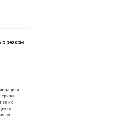
 о резком
ендацией.
атериалы
 за их
ацию и
ия на