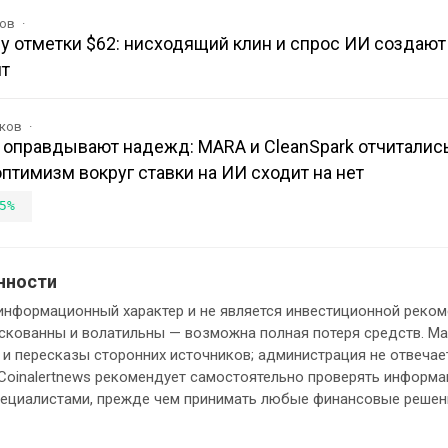
ков
у отметки $62: нисходящий клин и спрос ИИ создают
т
иков
 оправдывают надежд: MARA и CleanSpark отчитались
оптимизм вокруг ставки на ИИ сходит на нет
5%
нности
информационный характер и не является инвестиционной реком
кованны и волатильны — возможна полная потеря средств. М
и пересказы сторонних источников; администрация не отвечает
 Coinalertnews рекомендует самостоятельно проверять информ
пециалистами, прежде чем принимать любые финансовые решен