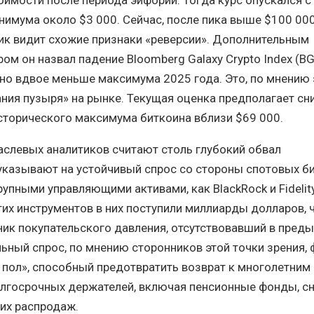
нимума около $3 000. Сейчас, после пика выше $100 000
ик видит схожие признаки «реверсии». Дополнительным
м он назвал падение Bloomberg Galaxy Crypto Index (BG
но вдвое меньше максимума 2025 года. Это, по мнению 
ания пузыря» на рынке. Текущая оценка предполагает с
сторического максимума биткоина вблизи $69 000.
раслевых аналитиков считают столь глубокий обвал
казывают на устойчивый спрос со стороны спотовых би
упными управляющими активами, как BlackRock и Fidelity
их инструментов в них поступили миллиарды долларов, 
ник покупательского давления, отсутствовавший в пред
ьный спрос, по мнению сторонников этой точки зрения,
 пол», способный предотвратить возврат к многолетним
олгосрочных держателей, включая пенсионные фонды, с
их распродаж.