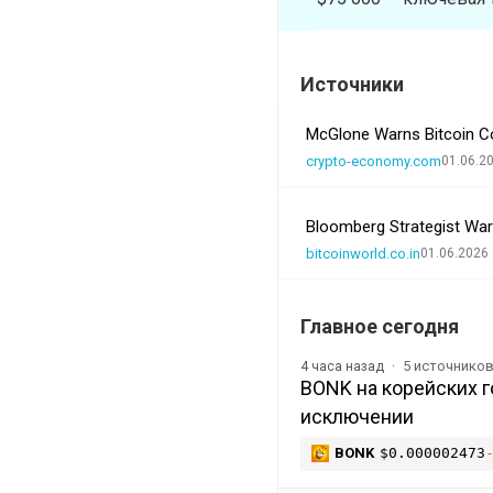
Источники
McGlone Warns Bitcoin Co
crypto-economy.com
01.06.2
Bloomberg Strategist War
bitcoinworld.co.in
01.06.2026 
Главное сегодня
5 источнико
4 часа назад
BONK на корейских го
исключении
BONK
$0.000002473