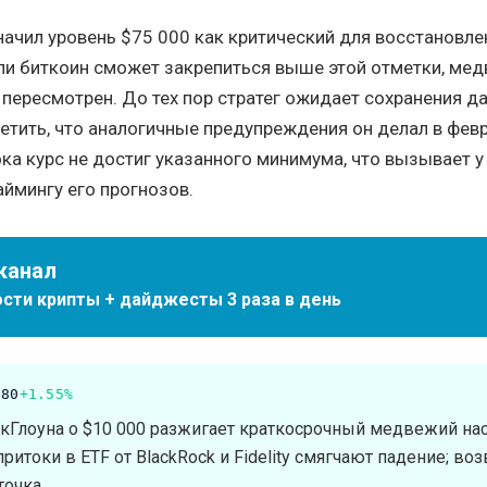
ачил уровень $75 000 как критический для восстановле
ли биткоин сможет закрепиться выше этой отметки, ме
пересмотрен. До тех пор стратег ожидает сохранения д
етить, что аналогичные предупреждения он делал в февр
пока курс не достиг указанного минимума, что вызывает 
аймингу его прогнозов.
канал
сти крипты + дайджесты 3 раза в день
.80
+1.55%
Глоуна о $10 000 разжигает краткосрочный медвежий нас
итоки в ETF от BlackRock и Fidelity смягчают падение; воз
точка.