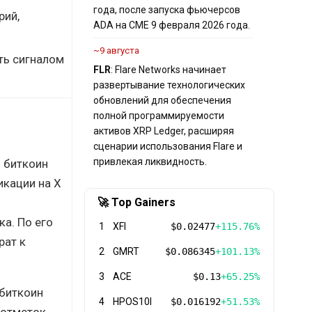
года, после запуска фьючерсов
рий,
ADA на CME 9 февраля 2026 года.
~9 августа
ть сигналом
FLR
: Flare Networks начинает
развертывание технологических
обновлений для обеспечения
полной программируемости
активов XRP Ledger, расширяя
сценарии использования Flare и
привлекая ликвидность.
о биткоин
икации на X
🚀 Top Gainers
а. По его
1
XFI
$0.02477
+115.76%
рат к
2
GMRT
$0.086345
+101.13%
3
ACE
$0.13
+65.25%
 биткоин
4
HPOS10I
$0.016192
+51.53%
 отметок