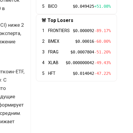
5
BICO
$0.049425
+51.08%
 в
🚨 Top Losers
CI) ниже 2
1
FRONTIERS
$0.000092
-89.17%
эксперта,
нижение
2
BMEX
$0.00016
-60.00%
3
FRAG
$0.0007804
-51.20%
4
XLAB
$0.000000042
-49.43%
ткоин-ETF,
5
HFT
$0.014042
-47.22%
. С
что
ыдущие
 формирует
 средним.
нижает