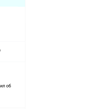
s
вил об