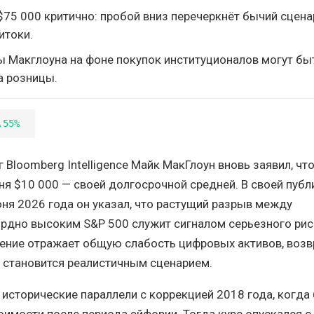
75 000 критично: пробой вниз перечеркнёт бычий сцена
итоки.
 Макглоуна на фоне покупок институционалов могут бы
а розницы.
.55%
 Bloomberg Intelligence Майк МакГлоун вновь заявил, чт
ня $10 000 — своей долгосрочной средней. В своей публ
июня 2026 года он указал, что растущий разрыв между
рдно высоким S&P 500 служит сигналом серьезного риск
ение отражает общую слабость цифровых активов, возв
 становится реалистичным сценарием.
 исторические параллели с коррекцией 2018 года, когда
оимости после периода эйфории. Тогда курс опускался с