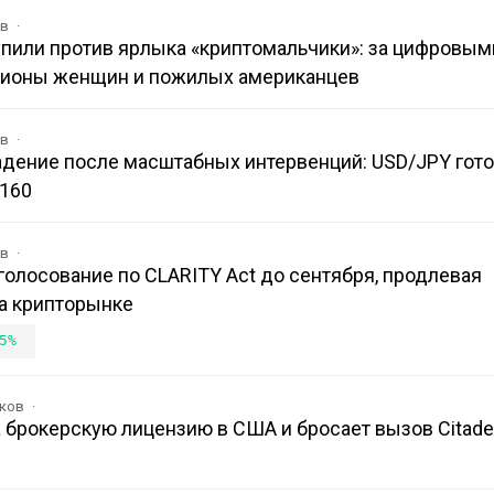
ов
упили против ярлыка «криптомальчики»: за цифровым
лионы женщин и пожилых американцев
ов
адение после масштабных интервенций: USD/JPY гото
160
ов
олосование по CLARITY Act до сентября, продлевая
а крипторынке
5%
иков
 брокерскую лицензию в США и бросает вызов Citadel