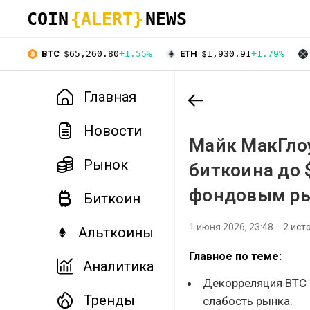
COIN
{ALERT}
NEWS
BTC
$65,260.80
+1.55%
ETH
$1,930.91
+1.79%
Главная
Новости
Майк МакГлоу
Рынок
биткоина до 
фондовым р
Биткоин
1 июня 2026, 23:48
2 ист
Альткоины
Главное по теме:
Аналитика
Декорреляция BTC с
Тренды
слабость рынка.