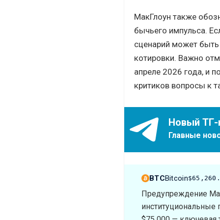
МакГлоун также обозн
бычьего импульса. Ес
сценарий может быть 
котировки. Важно отм
апреле 2026 года, и 
критиков вопросы к т
Новый ТГ-
Главные ново
BTC
Bitcoin
$65,260
Предупреждение Мак
институциональные пр
$75 000 — ключевая 