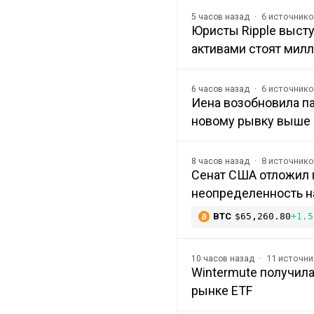
6 источник
5 часов назад
Юристы Ripple выст
активами стоят мил
6 источник
6 часов назад
Иена возобновила п
новому рывку выше 
8 источник
8 часов назад
Сенат США отложил г
неопределенность н
BTC
$65,260.80
+1.5
11 источн
10 часов назад
Wintermute получила
рынке ETF