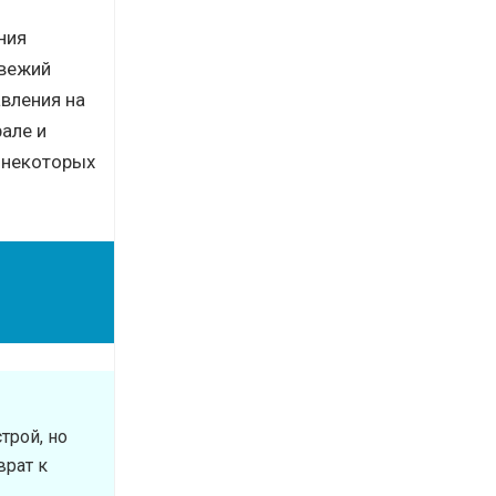
ния
двежий
авления на
але и
у некоторых
трой, но
врат к