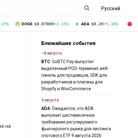
Русский
.37%
DOGE
$0.07009
+2.15%
ADA
$0.20
+5.16%
T
Ближайшие события
~8 августа
BTC
: GoBTC Pay выпустит
выделенный POS-терминал, веб-
панель для продавцов, SDK для
разработчиков и плагины для
Shopify и WooCommerce
9 августа
ADA
: Ожидается, что ADA
выполнит шестимесячное
требование регулируемого
не на
фьючерсного рынка для листинга
спотового ETF 9 августа 2026