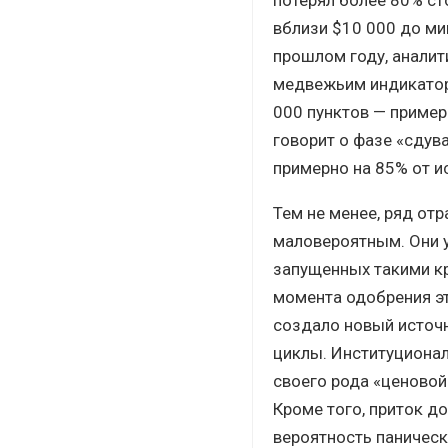
вблизи $10 000 до ми
прошлом году, аналит
медвежьим индикаторо
000 пунктов — пример
говорит о фазе «сдув
примерно на 85% от и
Тем не менее, ряд от
маловероятным. Они у
запущенных такими кр
момента одобрения эт
создало новый источ
циклы. Институционал
своего рода «ценовой
Кроме того, приток д
вероятность паническ