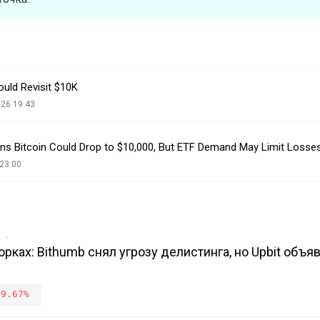
uld Revisit $10K
026 19:43
ns Bitcoin Could Drop to $10,000, But ETF Demand May Limit Losse
23:00
в
рках: Bithumb снял угрозу делистинга, но Upbit объя
-9.67%