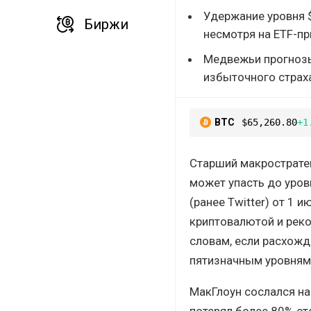
Удержание уровня $
Биржи
несмотря на ETF-пр
Медвежьи прогнозы
избыточного страх
BTC
$65,260.80
+1
Старший макростратег
может упасть до уров
(ранее Twitter) от 1 
криптовалютой и реко
словам, если расхожд
пятизначным уровням
МакГлоун сослался на
потерял более 80% ст