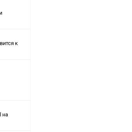
и
вится к
 на