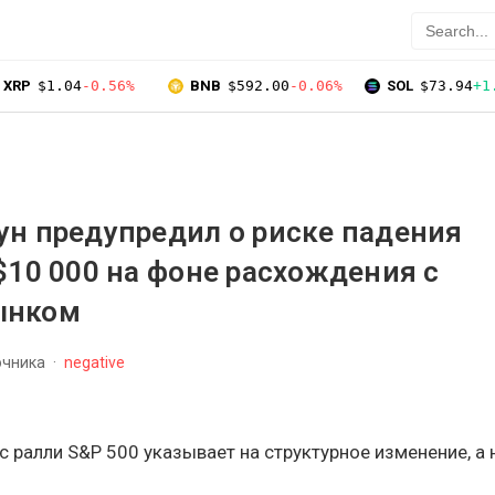
XRP
$1.04
-0.56%
BNB
$592.00
-0.06%
SOL
$73.94
+1
н предупредил о риске падения
$10 000 на фоне расхождения с
ынком
очника
negative
 ралли S&P 500 указывает на структурное изменение, а 