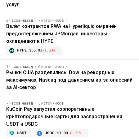
услуг
6 часов назад
7 источников
Взлёт контрактов RWA на Hyperliquid омрачён
предостережением JPMorgan: инвесторы
охладевают к HYPE
HYPE
$56.03
-1.63%
7 часов назад
6 источников
Рынки США разделились: Dow на рекордных
максимумах, Nasdaq под давлением из-за опасений
за AI-сектор
7 часов назад
5 источников
KuCoin Pay запустил корпоративные
криптоподарочные карты для распространения
USDT и USDC
USDT
USDC
$1.00
-0.01%