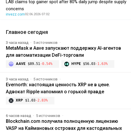
LAB claims top gainer spot after 80% daily jump despite supply
concerns
invezz.com
02.06.2026 07:02
Главное сегодня
3 часа назад
5 источников
MetaMask и Aave запускают поддержку AI-агентов
для автоматизации DeFi-торговли
AAVE
$89.51
-0.54%
HYPE
$56.03
-1.63%
3 часа назад
5 источников
Evernorth: настоящая ценность XRP не в цене.
Адвокат Ripple напомнил о горькой правде
XRP
$1.03
-2.83%
6 часов назад
5 источников
Blockchain.com получила полноценную лицензию
VASP на Каймановых островах для кастодиальных