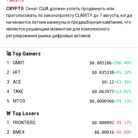
7 августа
CRYPTO
: Сенат США должен успеть продвинуть или
проголосовать по законопроекту CLARITY до 7 августа, когда
начинаются летние каникулы и предвыборная кампания, что
является решающим моментом для комплексного
регулирования рынка цифровых активов.
🚀 Top Gainers
1
GMRT
$0.085106
+206.48%
2
HFT
$0.035338
+95.18%
3
ACE
$0.12
+63.16%
4
TAKE
$0.063977
+63.02%
5
MTOS
$0.0000366
+59.13%
🚨 Top Losers
1
FRONTIERS
$0.000092
-89.17%
2
BMEX
$0.00016
-60.00%