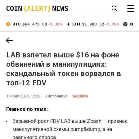
☰
COIN
{ALERT}
NEWS
BTC
$64,476.00
-0.36%
ETH
$1,908.32
-0.09%
XRP
LAB взлетел выше $16 на фоне
обвинений в манипуляциях:
скандальный токен ворвался в
топ-12 FDV
1 июня 2026, 12:32
3 источника
negative
Главное по теме:
Взрывной рост FDV LAB выше Zcash — признак
манипулятивной схемы pump&dump, а не
реального спроса.