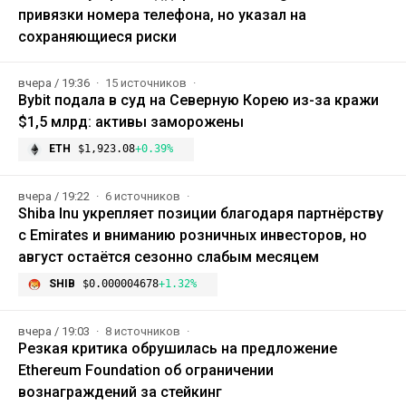
привязки номера телефона, но указал на
сохраняющиеся риски
вчера / 19:36
15 источников
Bybit подала в суд на Северную Корею из-за кражи
$1,5 млрд: активы заморожены
ETH
$1,923.08
+0.39%
вчера / 19:22
6 источников
Shiba Inu укрепляет позиции благодаря партнёрству
с Emirates и вниманию розничных инвесторов, но
август остаётся сезонно слабым месяцем
SHIB
$0.000004678
+1.32%
вчера / 19:03
8 источников
Резкая критика обрушилась на предложение
Ethereum Foundation об ограничении
вознаграждений за стейкинг