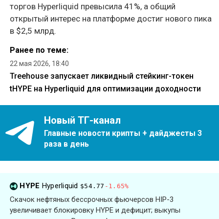
торгов Hyperliquid превысила 41%, а общий
открытый интерес на платформе достиг нового пика
в $2,5 млрд.
Ранее по теме:
22 мая 2026, 18:40
Treehouse запускает ликвидный стейкинг-токен
tHYPE на Hyperliquid для оптимизации доходности
Новый ТГ-канал
Главные новости крипты + дайджесты 3
раза в день
HYPE
Hyperliquid
$54.77
-1.65%
Скачок нефтяных бессрочных фьючерсов HIP-3
увеличивает блокировку HYPE и дефицит; выкупы