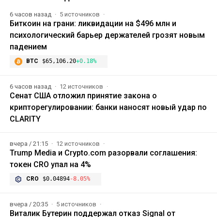
6 часов назад
5 источников
Биткоин на грани: ликвидации на $496 млн и
психологический барьер держателей грозят новым
падением
BTC
$65,106.20
+0.18%
6 часов назад
12 источников
Сенат США отложил принятие закона о
крипторегулировании: банки наносят новый удар по
CLARITY
вчера / 21:15
12 источников
Trump Media и Crypto.com разорвали соглашения:
токен CRO упал на 4%
CRO
$0.04894
-8.05%
вчера / 20:35
5 источников
Виталик Бутерин поддержал отказ Signal от