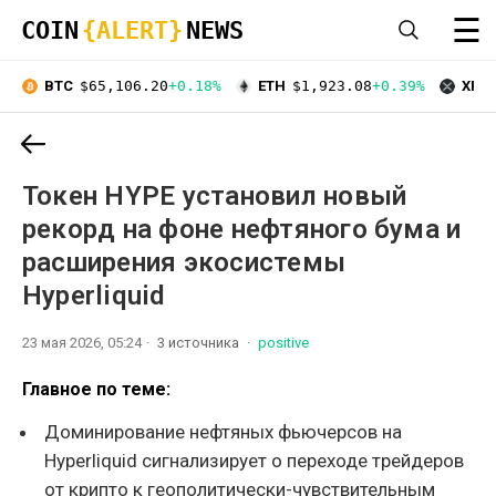
☰
COIN
{ALERT}
NEWS
BTC
$65,106.20
+0.18%
ETH
$1,923.08
+0.39%
XRP
Токен HYPE установил новый
рекорд на фоне нефтяного бума и
расширения экосистемы
Hyperliquid
23 мая 2026, 05:24
3 источника
positive
Главное по теме:
Доминирование нефтяных фьючерсов на
Hyperliquid сигнализирует о переходе трейдеров
от крипто к геополитически-чувствительным