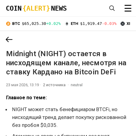
☰
COIN
{ALERT}
NEWS
BTC
$65,025.30
+0.02%
ETH
$1,919.47
-0.03%
XRP
Midnight (NIGHT) остается в
нисходящем канале, несмотря на
ставку Кардано на Bitcoin DeFi
23 мая 2026, 13:19
2 источника
neutral
Главное по теме:
NIGHT может стать бенефициаром BTCFi, но
нисходящий тренд делает покупку рискованной
без пробоя $0,035.
Атомарные свопы с биткоином создают