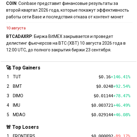
COIN
: Coinbase представит финансовые результаты за
второй квартал 2026 года, которые покажут эффективность
работы сети Base и последствия отказа от контент-монет
10 августа
BTC
ADA
XRP
: Биржа BitMEX закрывается и проведет
делистинг фьючерсов на BTC (XBT) 10 августа 2026 года в
12:00 UTC, до полного закрытия биржи 23 сентября.
🚀 Top Gainers
1
TUT
$0.16
+146.41%
2
BMT
$0.0248
+92.54%
3
DIMO
$0.01144
+78.47%
4
IMU
$0.003721
+46.49%
5
MDAO
$0.029144
+46.08%
🚨 Top Losers
1
FRONTIERS
$0.000092
-89.17%