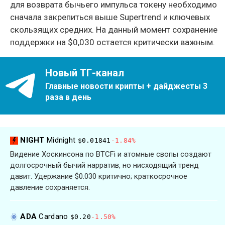
для возврата бычьего импульса токену необходимо
сначала закрепиться выше Supertrend и ключевых
скользящих средних. На данный момент сохранение
поддержки на $0,030 остается критически важным.
Новый ТГ-канал
Главные новости крипты + дайджесты 3
раза в день
NIGHT
Midnight
$0.01841
-1.84%
Видение Хоскинсона по BTCFi и атомные свопы создают
долгосрочный бычий нарратив, но нисходящий тренд
давит. Удержание $0.030 критично; краткосрочное
давление сохраняется.
ADA
Cardano
$0.20
-1.50%