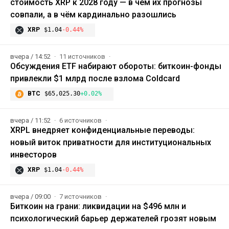
стоимость XRP к 2028 году — в чём их прогнозы
совпали, а в чём кардинально разошлись
XRP
$1.04
-0.44%
вчера / 14:52
11 источников
Обсуждения ETF набирают обороты: биткоин-фонды
привлекли $1 млрд после взлома Coldcard
BTC
$65,025.30
+0.02%
вчера / 11:52
6 источников
XRPL внедряет конфиденциальные переводы:
новый виток приватности для институциональных
инвесторов
XRP
$1.04
-0.44%
вчера / 09:00
7 источников
Биткоин на грани: ликвидации на $496 млн и
психологический барьер держателей грозят новым