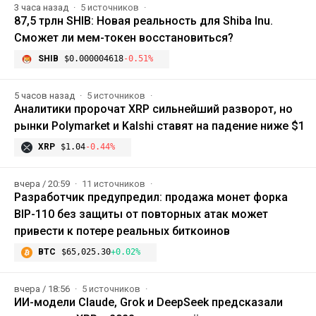
3 часа назад
5 источников
87,5 трлн SHIB: Новая реальность для Shiba Inu.
Сможет ли мем-токен восстановиться?
SHIB
$0.000004618
-0.51%
5 часов назад
5 источников
Аналитики пророчат XRP сильнейший разворот, но
рынки Polymarket и Kalshi ставят на падение ниже $1
XRP
$1.04
-0.44%
вчера / 20:59
11 источников
Разработчик предупредил: продажа монет форка
BIP-110 без защиты от повторных атак может
привести к потере реальных биткоинов
BTC
$65,025.30
+0.02%
вчера / 18:56
5 источников
ИИ-модели Claude, Grok и DeepSeek предсказали