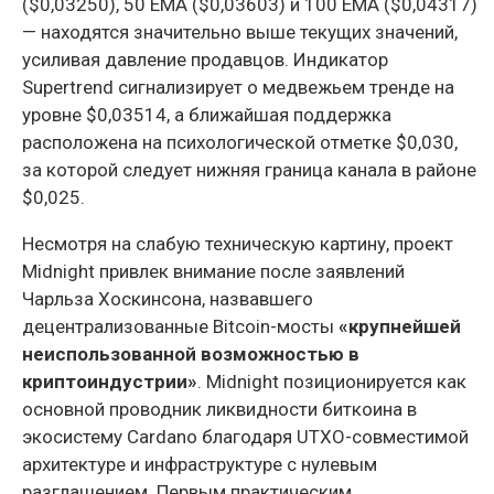
($0,03250), 50 EMA ($0,03603) и 100 EMA ($0,04317)
— находятся значительно выше текущих значений,
усиливая давление продавцов. Индикатор
Supertrend сигнализирует о медвежьем тренде на
уровне $0,03514, а ближайшая поддержка
расположена на психологической отметке $0,030,
за которой следует нижняя граница канала в районе
$0,025.
Несмотря на слабую техническую картину, проект
Midnight привлек внимание после заявлений
Чарльза Хоскинсона, назвавшего
децентрализованные Bitcoin-мосты
«крупнейшей
неиспользованной возможностью в
криптоиндустрии»
. Midnight позиционируется как
основной проводник ликвидности биткоина в
экосистему Cardano благодаря UTXO-совместимой
архитектуре и инфраструктуре с нулевым
разглашением. Первым практическим