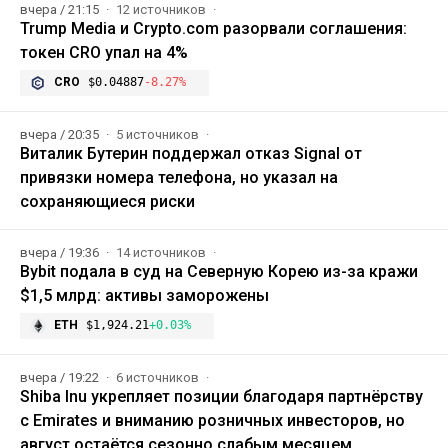
вчера / 21:15
12 источников
Trump Media и Crypto.com разорвали соглашения:
токен CRO упал на 4%
CRO
$0.04887
-8.27%
вчера / 20:35
5 источников
Виталик Бутерин поддержал отказ Signal от
привязки номера телефона, но указал на
сохраняющиеся риски
вчера / 19:36
14 источников
Bybit подала в суд на Северную Корею из-за кражи
$1,5 млрд: активы заморожены
ETH
$1,924.21
+0.03%
вчера / 19:22
6 источников
Shiba Inu укрепляет позиции благодаря партнёрству
с Emirates и вниманию розничных инвесторов, но
август остаётся сезонно слабым месяцем