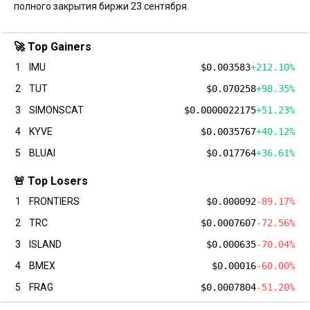
полного закрытия биржи 23 сентября.
🚀 Top Gainers
1
IMU
$0.003583
+212.10%
2
TUT
$0.070258
+98.35%
3
SIMONSCAT
$0.0000022175
+51.23%
4
KYVE
$0.0035767
+40.12%
5
BLUAI
$0.017764
+36.61%
🚨 Top Losers
1
FRONTIERS
$0.000092
-89.17%
2
TRC
$0.0007607
-72.56%
3
ISLAND
$0.000635
-70.04%
4
BMEX
$0.00016
-60.00%
5
FRAG
$0.0007804
-51.20%