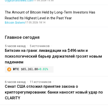
cryptofrontnews.com
17.05.2026 15:30
The Amount of Bitcoin Held by Long-Term Investors Has
Reached Its Highest Level in the Past Year
Bitcoin Sistemi
17.05.2026 18:14
Главное сегодня
5 часов назад
5 источников
Биткоин на грани: ликвидации на $496 млн и
психологический барьер держателей грозят новым
падением
BTC
$65,161.80
+0.01%
6 часов назад
11 источников
Сенат США отложил принятие закона о
крипторегулировании: банки наносят новый удар по
CLARITY