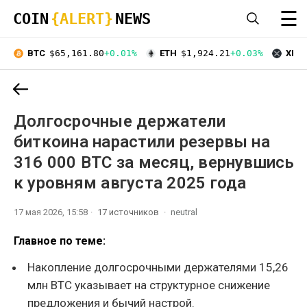
☰
COIN
{ALERT}
NEWS
BTC
$65,161.80
+0.01%
ETH
$1,924.21
+0.03%
XRP
Долгосрочные держатели
биткоина нарастили резервы на
316 000 BTC за месяц, вернувшись
к уровням августа 2025 года
17 мая 2026, 15:58
17 источников
neutral
Главное по теме:
Накопление долгосрочными держателями 15,26
млн BTC указывает на структурное снижение
предложения и бычий настрой.