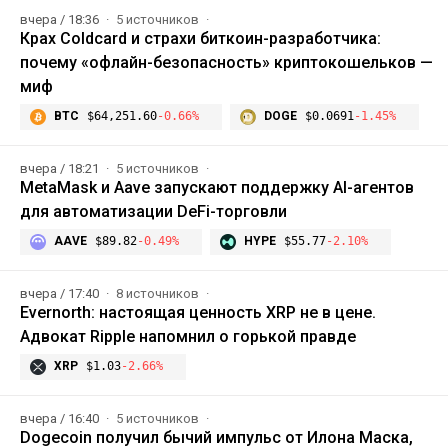
вчера / 18:36
5 источников
Крах Coldcard и страхи биткоин-разработчика:
почему «офлайн-безопасность» криптокошельков —
миф
BTC
$64,251.60
-0.66%
DOGE
$0.0691
-1.45%
вчера / 18:21
5 источников
MetaMask и Aave запускают поддержку AI-агентов
для автоматизации DeFi-торговли
AAVE
$89.82
-0.49%
HYPE
$55.77
-2.10%
вчера / 17:40
8 источников
Evernorth: настоящая ценность XRP не в цене.
Адвокат Ripple напомнил о горькой правде
XRP
$1.03
-2.66%
вчера / 16:40
5 источников
Dogecoin получил бычий импульс от Илона Маска,