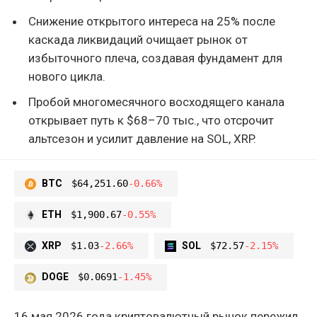
Снижение открытого интереса на 25% после
каскада ликвидаций очищает рынок от
избыточного плеча, создавая фундамент для
нового цикла.
Пробой многомесячного восходящего канала
открывает путь к $68–70 тыс., что отсрочит
альтсезон и усилит давление на SOL, XRP.
BTC
$64,251.60
-0.66%
ETH
$1,900.67
-0.55%
XRP
$1.03
-2.66%
SOL
$72.57
-2.15%
DOGE
$0.0691
-1.45%
16 мая 2026 года криптовалютный рынок пережил