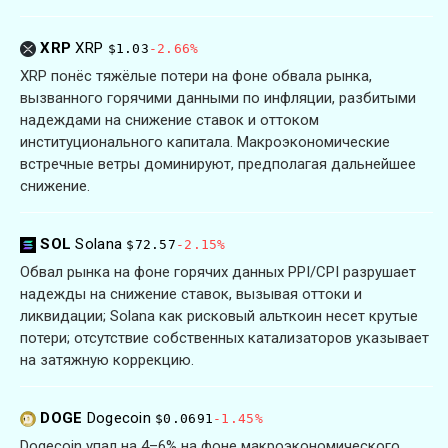
XRP
XRP
$1.03
-2.66%
XRP понёс тяжёлые потери на фоне обвала рынка,
вызванного горячими данными по инфляции, разбитыми
надеждами на снижение ставок и оттоком
институционального капитала. Макроэкономические
встречные ветры доминируют, предполагая дальнейшее
снижение.
SOL
Solana
$72.57
-2.15%
Обвал рынка на фоне горячих данных PPI/CPI разрушает
надежды на снижение ставок, вызывая оттоки и
ликвидации; Solana как рисковый альткоин несет крутые
потери; отсутствие собственных катализаторов указывает
на затяжную коррекцию.
DOGE
Dogecoin
$0.0691
-1.45%
Dogecoin упал на 4–6% на фоне макроэкономического