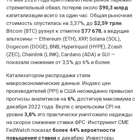
стремительный обвал, потеряв около
$90,3 млрд
капитализации всего за один час. Общая рыночная
стоимость опустилась на 3,37%, до
$2,59 трлн
.
Bitcoin (BTC) рухнул к отметке
$77 678
, а ведущие
альткоины — Ethereum (ETH), XRP, Solana (SOL),
Dogecoin (DOGE), BNB, Hyperliquid (HYPE), Zcash
(ZEC), Chainlink (LINK), Cardano (ADA) и SUI —
показали снижение от 3,5% до 6% и более.
Катализатором распродажи стали
макроэкономические данные. Индекс цен
производителей (PPI) в США неожиданно превысил
прогнозы аналитиков на
6%
, достигнув максимума с
декабря 2022 года. Вкупе с апрельским CPI на
уровне
3,8%
это практически уничтожило надежды
на скорое снижение ставки ФРС. Инструмент CME
FedWatch показал
более 44% вероятности
повышения ставки
к декабрю. Инвесторы