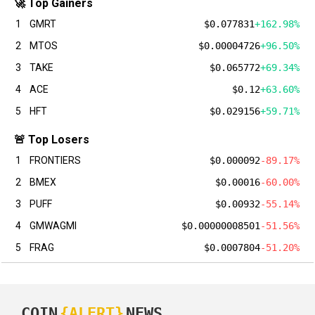
🚀 Top Gainers
1
GMRT
$0.077831
+162.98%
2
MTOS
$0.00004726
+96.50%
3
TAKE
$0.065772
+69.34%
4
ACE
$0.12
+63.60%
5
HFT
$0.029156
+59.71%
🚨 Top Losers
1
FRONTIERS
$0.000092
-89.17%
2
BMEX
$0.00016
-60.00%
3
PUFF
$0.00932
-55.14%
4
GMWAGMI
$0.00000008501
-51.56%
5
FRAG
$0.0007804
-51.20%
COIN
{ALERT}
NEWS