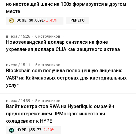
но настоящий шанс на 100x формируется в другом
месте
DOGE
$0.0691
-1.45%
PEPETO
вчера / 16:26
6 источников
Новозеландский доллар снизился на фоне
укрепления доллара США как защитного актива
вчера / 15:11
5 источников
Blockchain.com получила полноценную лицензию
VASP на Каймановых островах для кастодиальных
услуг
вчера / 14:39
8 источников
Взлёт контрактов RWA на Hyperliquid омрачён
предостережением JPMorgan: инвесторы
охладевают к HYPE
HYPE
$55.77
-2.10%