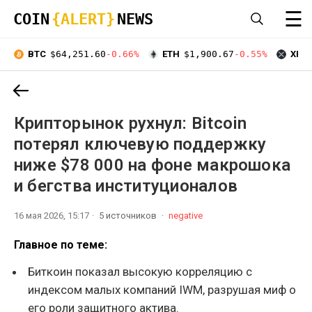
☰
COIN
{ALERT}
NEWS
BTC
$64,251.60
-0.66%
ETH
$1,900.67
-0.55%
XRP
Крипторынок рухнул: Bitcoin
потерял ключевую поддержку
ниже $78 000 на фоне макрошока
и бегства институционалов
16 мая 2026, 15:17
5 источников
negative
Главное по теме:
Биткоин показал высокую корреляцию с
индексом малых компаний IWM, разрушая миф о
его роли защитного актива.