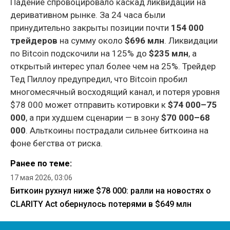
Падение спровоцировало каскад ликвидаций на
деривативном рынке. За 24 часа были
принудительно закрыты позиции почти
154 000
трейдеров
на сумму около
$696 млн
. Ликвидации
по Bitcoin подскочили на 125% до
$235 млн
, а
открытый интерес упал более чем на 25%. Трейдер
Тед Пиллоу предупредил, что Bitcoin пробил
многомесячный восходящий канал, и потеря уровня
$78 000 может отправить котировки к
$74 000–75
000
, а при худшем сценарии — в зону
$70 000–68
000
. Альткоины пострадали сильнее биткоина на
фоне бегства от риска.
Ранее по теме:
17 мая 2026, 03:06
Биткоин рухнул ниже $78 000: ралли на новостях о
CLARITY Act обернулось потерями в $649 млн