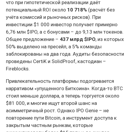
что при гипотетической реализации даёт
потенциальный ROI около
10 718%
(расчёт без
учёта комиссий и рыночных рисков). При
инвестиции $1 000 инвестор получает примерно
6,76 млн $IPO, а с бонусами – до 9,13 млн токенов.
Общее предложение –
437 млрд $IPO
, из которых
50% выделено на пресейл, а 5% команды
заблокированы на два года. Аудиты безопасности
проведены CertiK и SolidProof, кастодиан –
Fireblocks.
Привлекательность платформы подогревается
нарративом «упущенного Биткоина». Когда-то BTC
стоил меньше доллара, а теперь торгуется около
$81 000, и многие ищут второй шанс на
асимметричный рост. Однако IPO Genie – не
повторение пути Bitcoin, а инструмент доступа к
закрытым частным рынкам, которые