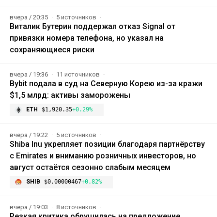
вчера / 20:35
5 источников
Виталик Бутерин поддержал отказ Signal от
привязки номера телефона, но указал на
сохраняющиеся риски
вчера / 19:36
11 источников
Bybit подала в суд на Северную Корею из-за кражи
$1,5 млрд: активы заморожены
ETH
$1,920.35
+0.29%
вчера / 19:22
5 источников
Shiba Inu укрепляет позиции благодаря партнёрству
с Emirates и вниманию розничных инвесторов, но
август остаётся сезонно слабым месяцем
SHIB
$0.00000467
+0.82%
вчера / 19:03
8 источников
Резкая критика обрушилась на предложение