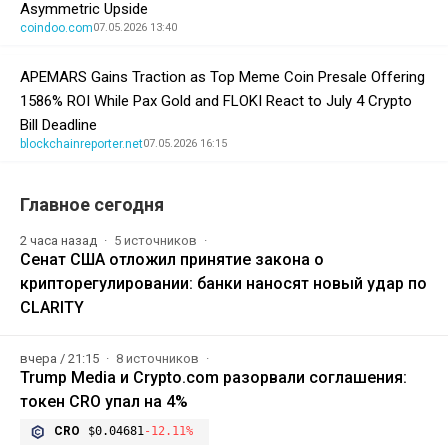
Asymmetric Upside
coindoo.com
07.05.2026 13:40
APEMARS Gains Traction as Top Meme Coin Presale Offering
1586% ROI While Pax Gold and FLOKI React to July 4 Crypto
Bill Deadline
blockchainreporter.net
07.05.2026 16:15
Главное сегодня
2 часа назад
5 источников
Сенат США отложил принятие закона о
крипторегулировании: банки наносят новый удар по
CLARITY
вчера / 21:15
8 источников
Trump Media и Crypto.com разорвали соглашения:
токен CRO упал на 4%
CRO
$0.04681
-12.11%