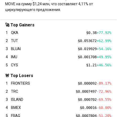
MOVE на сумму $1,24 млн, что составляет 4,11% от
циркулирующего предложения.
🚀 Top Gainers
1
QKA
$0.38
+77.92%
2
TUT
$0.053672
+62.99%
3
BLUAI
$0.019929
+54.16%
4
IMU
$0.001708
+49.95%
5
CYS
$1.21
+46.56%
🚨 Top Losers
1
FRONTIERS
$0.000092
-89.17%
2
TRC
$0.0007497
-72.96%
3
ISLAND
$0.000702
-69.55%
4
BMEX
$0.00016
-60.00%
5
FRAG
$0.0007804
-51.20%