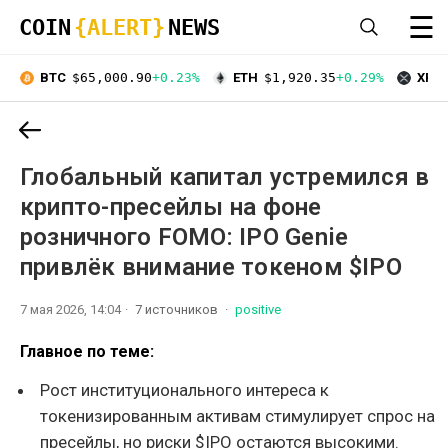
☰
COIN
{ALERT}
NEWS
BTC
$65,000.90
+0.23%
ETH
$1,920.35
+0.29%
XRP
Глобальный капитал устремился в
крипто-пресейлы на фоне
розничного FOMO: IPO Genie
привлёк внимание токеном $IPO
7 мая 2026, 14:04
7 источников
positive
Главное по теме:
Рост институционального интереса к
токенизированным активам стимулирует спрос на
пресейлы, но риски $IPO остаются высокими.