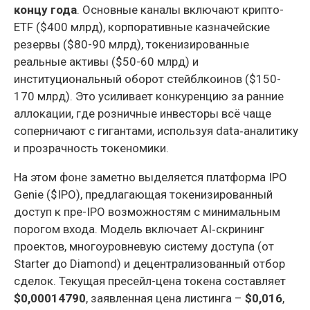
концу года
. Основные каналы включают крипто-
ETF ($400 млрд), корпоративные казначейские
резервы ($80-90 млрд), токенизированные
реальные активы ($50-60 млрд) и
институциональный оборот стейблкоинов ($150-
170 млрд). Это усиливает конкуренцию за ранние
аллокации, где розничные инвесторы всё чаще
соперничают с гигантами, используя data‑аналитику
и прозрачность токеномики.
На этом фоне заметно выделяется платформа IPO
Genie ($IPO), предлагающая токенизированный
доступ к пре-IPO возможностям с минимальным
порогом входа. Модель включает AI‑скрининг
проектов, многоуровневую систему доступа (от
Starter до Diamond) и децентрализованный отбор
сделок. Текущая пресейл-цена токена составляет
$0,00014790
, заявленная цена листинга –
$0,016
,