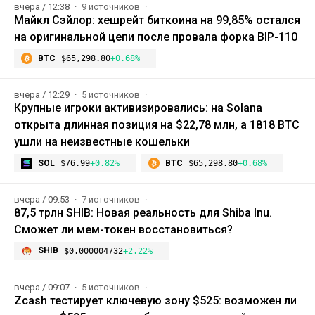
вчера / 12:38
9 источников
Майкл Сэйлор: хешрейт биткоина на 99,85% остался
на оригинальной цепи после провала форка BIP-110
BTC
$65,298.80
+0.68%
вчера / 12:29
5 источников
Крупные игроки активизировались: на Solana
открыта длинная позиция на $22,78 млн, а 1818 BTC
ушли на неизвестные кошельки
SOL
$76.99
+0.82%
BTC
$65,298.80
+0.68%
вчера / 09:53
7 источников
87,5 трлн SHIB: Новая реальность для Shiba Inu.
Сможет ли мем-токен восстановиться?
SHIB
$0.000004732
+2.22%
вчера / 09:07
5 источников
Zcash тестирует ключевую зону $525: возможен ли