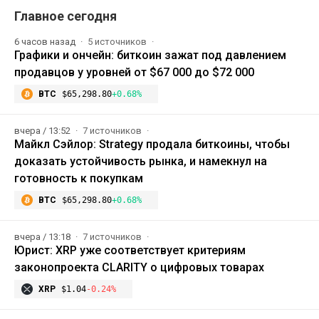
Главное сегодня
6 часов назад
5 источников
Графики и ончейн: биткоин зажат под давлением
продавцов у уровней от $67 000 до $72 000
BTC
$65,298.80
+0.68%
вчера / 13:52
7 источников
Майкл Сэйлор: Strategy продала биткоины, чтобы
доказать устойчивость рынка, и намекнул на
готовность к покупкам
BTC
$65,298.80
+0.68%
вчера / 13:18
7 источников
Юрист: XRP уже соответствует критериям
законопроекта CLARITY о цифровых товарах
XRP
$1.04
-0.24%