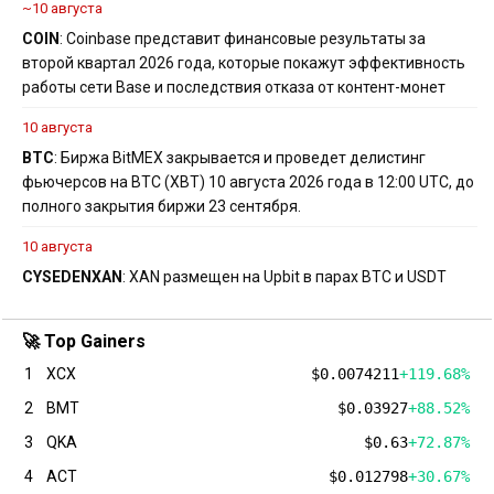
~10 августа
COIN
: Coinbase представит финансовые результаты за
второй квартал 2026 года, которые покажут эффективность
работы сети Base и последствия отказа от контент-монет
10 августа
BTC
: Биржа BitMEX закрывается и проведет делистинг
фьючерсов на BTC (XBT) 10 августа 2026 года в 12:00 UTC, до
полного закрытия биржи 23 сентября.
10 августа
CYS
EDEN
XAN
: XAN размещен на Upbit в парах BTC и USDT
🚀 Top Gainers
1
XCX
$0.0074211
+119.68%
2
BMT
$0.03927
+88.52%
3
QKA
$0.63
+72.87%
4
ACT
$0.012798
+30.67%