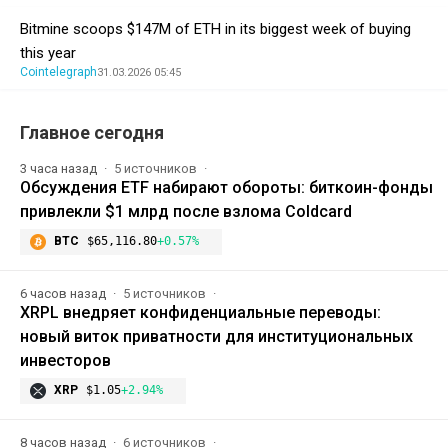
Bitmine scoops $147M of ETH in its biggest week of buying
this year
Cointelegraph
31.03.2026 05:45
Главное сегодня
3 часа назад
5 источников
Обсуждения ETF набирают обороты: биткоин-фонды
привлекли $1 млрд после взлома Coldcard
BTC
$65,116.80
+0.57%
6 часов назад
5 источников
XRPL внедряет конфиденциальные переводы:
новый виток приватности для институциональных
инвесторов
XRP
$1.05
+2.94%
8 часов назад
6 источников