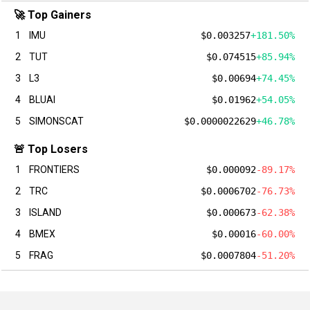
🚀 Top Gainers
1
IMU
$0.003257
+181.50%
2
TUT
$0.074515
+85.94%
3
L3
$0.00694
+74.45%
4
BLUAI
$0.01962
+54.05%
5
SIMONSCAT
$0.0000022629
+46.78%
🚨 Top Losers
1
FRONTIERS
$0.000092
-89.17%
2
TRC
$0.0006702
-76.73%
3
ISLAND
$0.000673
-62.38%
4
BMEX
$0.00016
-60.00%
5
FRAG
$0.0007804
-51.20%