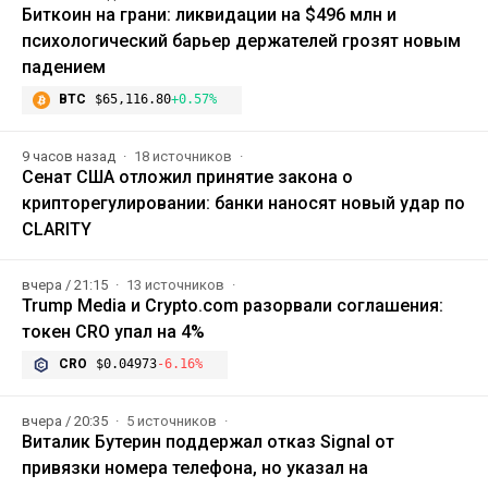
Биткоин на грани: ликвидации на $496 млн и
психологический барьер держателей грозят новым
падением
BTC
$65,116.80
+0.57%
9 часов назад
18 источников
Сенат США отложил принятие закона о
крипторегулировании: банки наносят новый удар по
CLARITY
вчера / 21:15
13 источников
Trump Media и Crypto.com разорвали соглашения:
токен CRO упал на 4%
CRO
$0.04973
-6.16%
вчера / 20:35
5 источников
Виталик Бутерин поддержал отказ Signal от
привязки номера телефона, но указал на