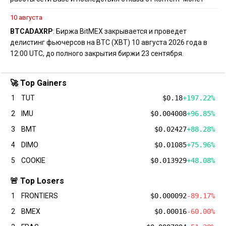
10 августа
BTC
ADA
XRP
: Биржа BitMEX закрывается и проведет
делистинг фьючерсов на BTC (XBT) 10 августа 2026 года в
12:00 UTC, до полного закрытия биржи 23 сентября.
🚀 Top Gainers
1
TUT
$0.18
+197.22%
2
IMU
$0.004008
+96.85%
3
BMT
$0.02427
+88.28%
4
DIMO
$0.01085
+75.96%
5
COOKIE
$0.013929
+48.08%
🚨 Top Losers
1
FRONTIERS
$0.000092
-89.17%
2
BMEX
$0.00016
-60.00%