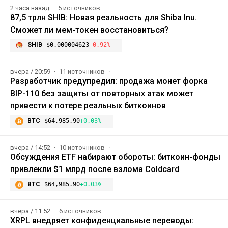
2 часа назад
5 источников
87,5 трлн SHIB: Новая реальность для Shiba Inu.
Сможет ли мем-токен восстановиться?
SHIB
$0.000004623
-0.92%
вчера / 20:59
11 источников
Разработчик предупредил: продажа монет форка
BIP-110 без защиты от повторных атак может
привести к потере реальных биткоинов
BTC
$64,985.90
+0.03%
вчера / 14:52
10 источников
Обсуждения ETF набирают обороты: биткоин-фонды
привлекли $1 млрд после взлома Coldcard
BTC
$64,985.90
+0.03%
вчера / 11:52
6 источников
XRPL внедряет конфиденциальные переводы: