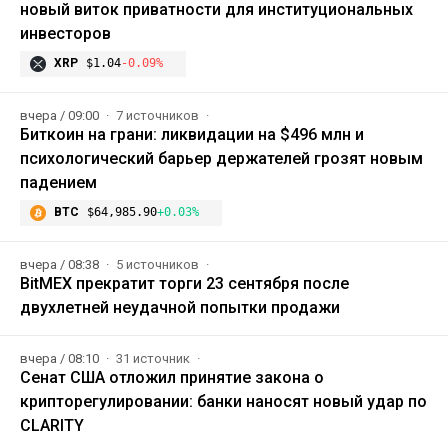
новый виток приватности для институциональных
инвесторов
XRP
$1.04
-0.09%
вчера / 09:00
7 источников
Биткоин на грани: ликвидации на $496 млн и
психологический барьер держателей грозят новым
падением
BTC
$64,985.90
+0.03%
вчера / 08:38
5 источников
BitMEX прекратит торги 23 сентября после
двухлетней неудачной попытки продажи
вчера / 08:10
31 источник
Сенат США отложил принятие закона о
крипторегулировании: банки наносят новый удар по
CLARITY