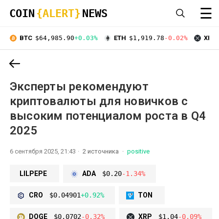
☰
COIN
{ALERT}
NEWS
BTC
$64,985.90
+0.03%
ETH
$1,919.78
-0.02%
XRP
Эксперты рекомендуют
криптовалюты для новичков с
высоким потенциалом роста в Q4
2025
6 сентября 2025, 21:43
2 источника
positive
LILPEPE
ADA
$0.20
-1.34%
CRO
$0.04901
+0.92%
TON
DOGE
$0.0702
-0.32%
XRP
$1.04
-0.09%